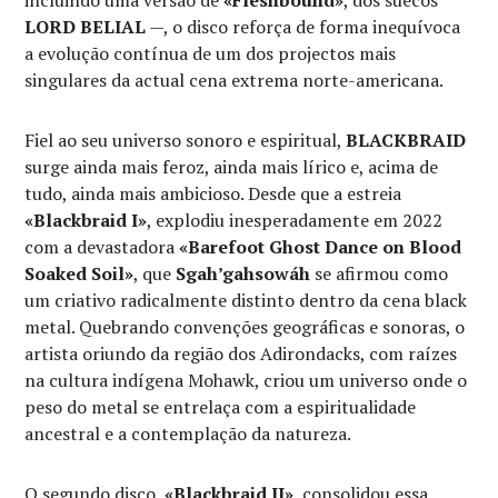
LORD BELIAL
—, o disco reforça de forma inequívoca
a evolução contínua de um dos projectos mais
singulares da actual cena extrema norte-americana.
Fiel ao seu universo sonoro e espiritual,
BLACKBRAID
surge ainda mais feroz, ainda mais lírico e, acima de
tudo, ainda mais ambicioso. Desde que a estreia
«Blackbraid I»
, explodiu inesperadamente em 2022
com a devastadora
«Barefoot Ghost Dance on Blood
Soaked Soil»
, que
Sgah’gahsowáh
se afirmou como
um criativo radicalmente distinto dentro da cena black
metal. Quebrando convenções geográficas e sonoras, o
artista oriundo da região dos Adirondacks, com raízes
na cultura indígena Mohawk, criou um universo onde o
peso do metal se entrelaça com a espiritualidade
ancestral e a contemplação da natureza.
O segundo disco,
«Blackbraid II»
, consolidou essa