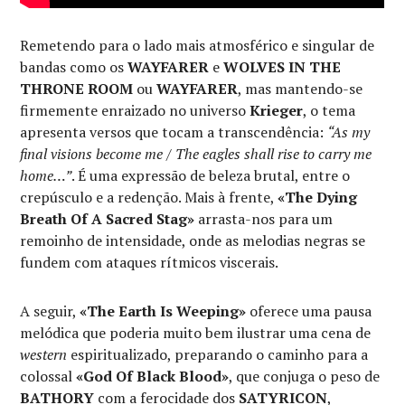
Remetendo para o lado mais atmosférico e singular de
bandas como os
WAYFARER
e
WOLVES IN THE
THRONE ROOM
ou
WAYFARER
, mas mantendo-se
firmemente enraizado no universo
Krieger
, o tema
apresenta versos que tocam a transcendência:
“As my
final visions become me / The eagles shall rise to carry me
home…”
. É uma expressão de beleza brutal, entre o
crepúsculo e a redenção. Mais à frente,
«The Dying
Breath Of A Sacred Stag»
arrasta-nos para um
remoinho de intensidade, onde as melodias negras se
fundem com ataques rítmicos viscerais.
A seguir,
«The Earth Is Weeping»
oferece uma pausa
melódica que poderia muito bem ilustrar uma cena de
western
espiritualizado, preparando o caminho para a
colossal
«God Of Black Blood»
, que conjuga o peso de
BATHORY
com a ferocidade dos
SATYRICON
,