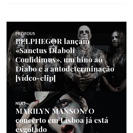
Navegação
PREVIOUS
BELPHEGOR lançam
Previous
de
post:
«Sanctus Diaboli
Confidimus», um hino ao
artigos
Diabo e à autodeterminação
[vídeo-clip]
NEXT
MARILYN MANSON: O
Next
post:
concerto em Lisboa já está
esgotado