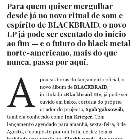
Para quem quiser mergulhar
desde já no novo ritual de som e
espírito de BLACKBRAID, o novo
LP já pode ser escutado do início
ao fim — e o futuro do black metal
norte-americano, mais do que
nunca, passa por aqui.
A
poucas horas do lançamento oficial, o
novo álbum de
BLACKBRAID
,
intitulado
«Blackbraid III»
, já pode ser
ouvido em baixo, cortesia do próprio
criador do projecto,
Sgah’gahsowáh
,
também conhecido como
Jon Krieger
. Com
lançamento agendado para amanhã, sexta-feira, 8 de
Agosto, e composto por um total de dez temas —
incluindo uma versão de
«Fleshbound»
, dos suecos