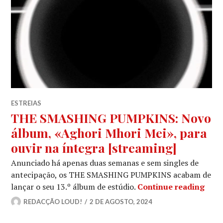
ESTREIAS
THE SMASHING PUMPKINS: Novo
álbum, «Aghori Mhori Mei», para
ouvir na íntegra [streaming]
Anunciado há apenas duas semanas e sem singles de
antecipação, os THE SMASHING PUMPKINS acabam de
THE 
lançar o seu 13.º álbum de estúdio.
Continue reading
REDACÇÃO LOUD!
2 DE AGOSTO, 2024