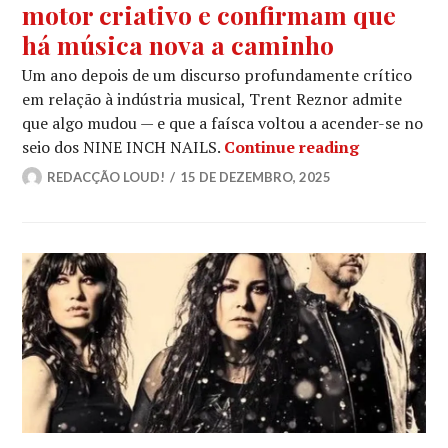
motor criativo e confirmam que
há música nova a caminho
Um ano depois de um discurso profundamente crítico
em relação à indústria musical, Trent Reznor admite
que algo mudou — e que a faísca voltou a acender-se no
NINE INCH 
seio dos NINE INCH NAILS.
Continue reading
REDACÇÃO LOUD!
15 DE DEZEMBRO, 2025