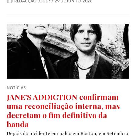
REDACÇÃO LOUD!
29 DE JUNHO, 2026
NOTÍCIAS
JANE’S ADDICTION confirmam
uma reconciliação interna, mas
decretam o fim definitivo da
banda
Depois do incidente em palco em Boston, em Setembro