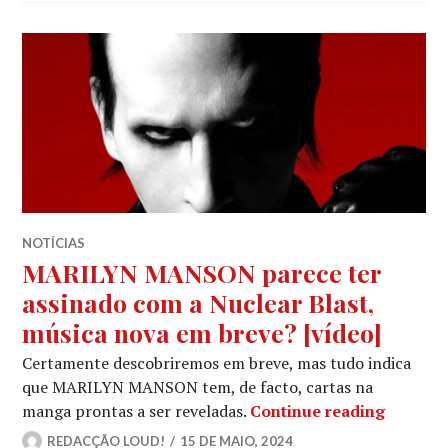
NOTÍCIAS
MARILYN MANSON parece ter
assinado com a Nuclear Blast,
música nova em breve? [vídeo]
Certamente descobriremos em breve, mas tudo indica
que MARILYN MANSON tem, de facto, cartas na
MARILYN
manga prontas a ser reveladas.
Continue reading
REDACÇÃO LOUD!
15 DE MAIO, 2024