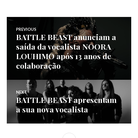
Navegação
PREVIOUS
BATTLE BEAST anunciam a
Previous
de
post:
saída da vocalista NOORA
LOUHIMO após 13 anos de
artigos
colaboração
NEXT
BATTLE BEAST apresentam
Next
post:
a sua nova vocalista
SIDEBAR