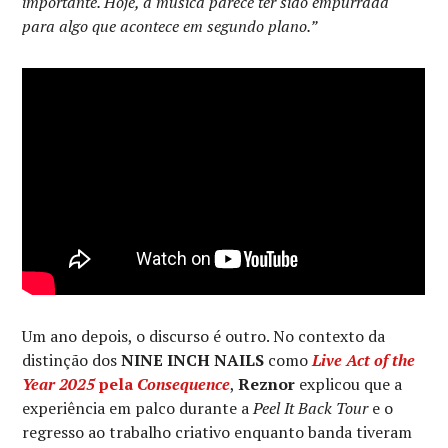
importante. Hoje, a música parece ter sido empurrada
para algo que acontece em segundo plano.”
Um ano depois, o discurso é outro. No contexto da
distinção dos
NINE INCH NAILS
como
Live Act of the
Year 2025
pela
Consequence
,
Reznor
explicou que a
experiência em palco durante a
Peel It Back Tour
e o
regresso ao trabalho criativo enquanto banda tiveram