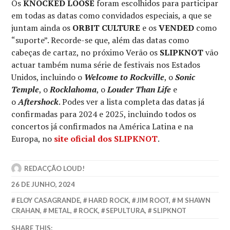
Os
KNOCKED LOOSE
foram escolhidos para participar
em todas as datas como convidados especiais, a que se
juntam ainda os
ORBIT CULTURE
e os
VENDED
como
“suporte”. Recorde-se que, além das datas como
cabeças de cartaz, no próximo Verão os
SLIPKNOT
vão
actuar também numa série de festivais nos Estados
Unidos, incluindo o
Welcome to Rockville
, o
Sonic
Temple
, o
Rocklahoma
, o
Louder Than Life
e
o
Aftershock
. Podes ver a lista completa das datas já
confirmadas para 2024 e 2025, incluindo todos os
concertos já confirmados na América Latina e na
Europa, no
site oficial dos
SLIPKNOT
.
REDACÇÃO LOUD!
26 DE JUNHO, 2024
ELOY CASAGRANDE
,
HARD ROCK
,
JIM ROOT
,
M SHAWN
CRAHAN
,
METAL
,
ROCK
,
SEPULTURA
,
SLIPKNOT
SHARE THIS: