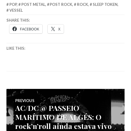
POP
,
POST METAL
,
POST ROCK
,
ROCK
,
SLEEP TOKEN
,
VESSEL
SHARE THIS:
FACEBOOK
X
LIKE THIS:
Navegação
PREVIOUS
AC/DC @ PASSEIO
Previous
de
post:
MARÍTIMO DE ALGÉS: O
rock’n’roll ainda estava vivo