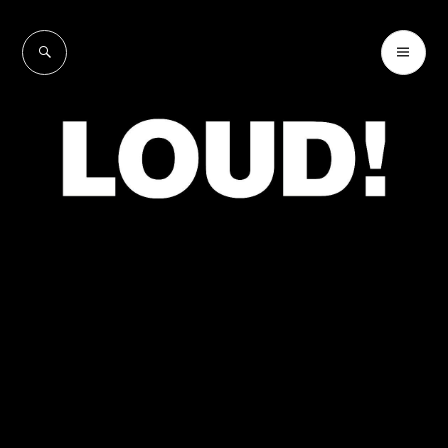
Skip
to
SEARCH
PR
LOUD!
content
ME