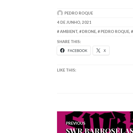
PEDRO ROQUE
4 DE JUNHO, 2021
AMBIENT
,
DRONE
,
PEDRO ROQUE
,
SHARE THIS:
FACEBOOK
X
LIKE THIS:
Navegação
PREVIOUS
SWR BARROSELAS 
Previous