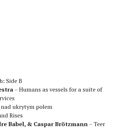
h: Side B
estra
– Humans as vessels for a suite of
rvices
 nad ukrytym polem
nd Rises
dre Babel, & Caspar Brötzmann
– Teer