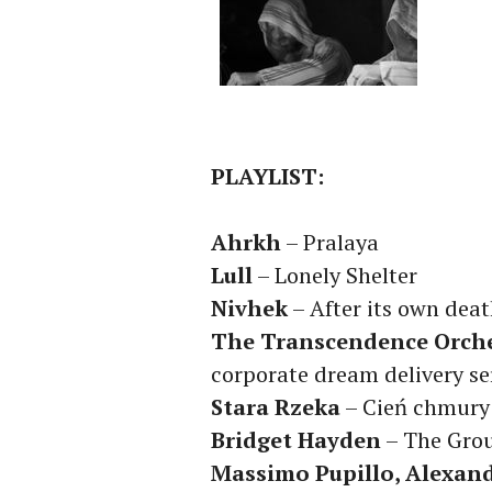
PLAYLIST:
Ahrkh
– Pralaya
Lull
– Lonely Shelter
Nivhek
– After its own deat
The Transcendence Orch
corporate dream delivery se
Stara Rzeka
– Cień chmury
Bridget Hayden
– The Grou
Massimo Pupillo, Alexan