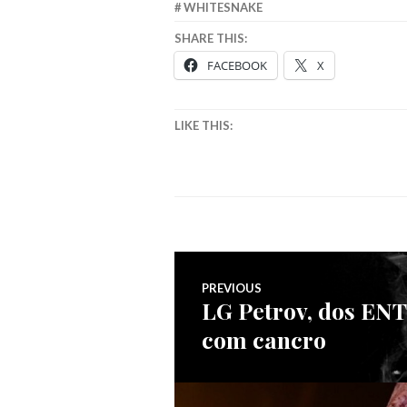
WHITESNAKE
SHARE THIS:
FACEBOOK
X
LIKE THIS:
Navegação
PREVIOUS
LG Petrov, dos EN
Previous
de
com cancro
post:
artigos