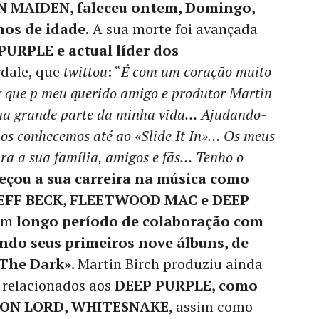
N MAIDEN, faleceu ontem, Domingo,
nos de idade.
A sua morte foi avançada
PURPLE e actual líder dos
rdale, que
twittou
: “
É com um coração muito
ar que p meu querido amigo e produtor Martin
 uma grande parte da minha vida… Ajudando-
nos conhecemos até ao «Slide It In»… Os meus
ra a sua família, amigos e fãs… Tenho o
eçou a sua carreira na música como
JEFF BECK, FLEETWOOD MAC e DEEP
 um
longo período de colaboração com
do seus primeiros nove álbuns, de
 The Dark»
. Martin Birch produziu ainda
s relacionados aos
DEEP PURPLE, como
TON LORD, WHITESNAKE
, assim como