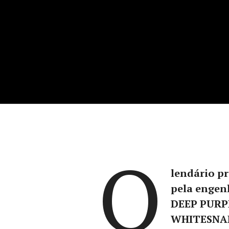
O
lendário pr
pela engen
DEEP PURP
WHITESNAK