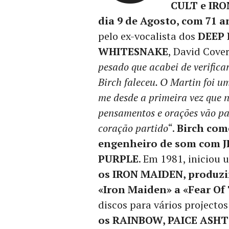
CULT e IRO
dia 9 de Agosto, com 71 a
pelo ex-vocalista dos
DEEP 
WHITESNAKE
, David Cove
pesado que acabei de verific
Birch faleceu. O Martin foi
me desde a primeira vez que 
pensamentos e orações vão pa
coração partido
“.
Birch com
engenheiro de som com 
PURPLE
. Em 1981, iniciou
os IRON MAIDEN, produzin
«Iron Maiden» a «Fear Of
discos para vários projecto
os RAINBOW, PAICE ASH