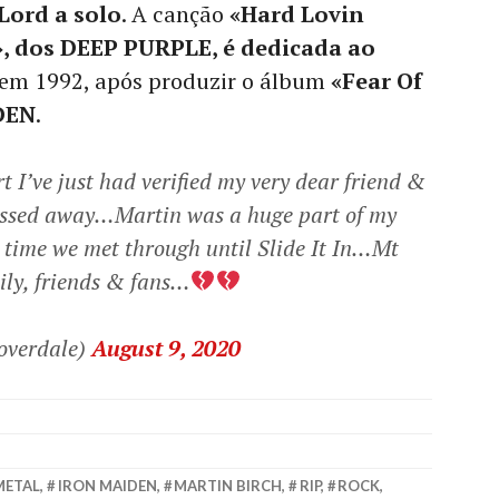
Lord a solo
. A canção
«Hard Lovin
, dos DEEP PURPLE, é dedicada ao
 em 1992, após produzir o álbum
«Fear Of
DEN
.
rt I’ve just had verified my very dear friend &
assed away…Martin was a huge part of my
t time we met through until Slide It In…Mt
ily, friends & fans…
overdale)
August 9, 2020
METAL
,
IRON MAIDEN
,
MARTIN BIRCH
,
RIP
,
ROCK
,