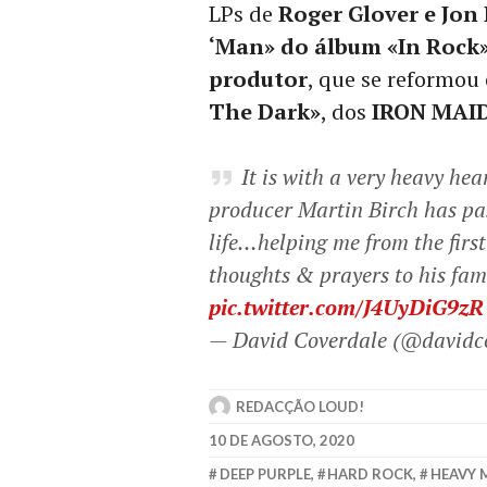
LPs de
Roger Glover e Jon 
‘Man» do álbum «In Rock»
produtor
, que se reformou
The Dark»
, dos
IRON MAI
It is with a very heavy hea
producer Martin Birch has p
life…helping me from the firs
thoughts & prayers to his fam
pic.twitter.com/J4UyDiG9zR
— David Coverdale (@davidc
REDACÇÃO LOUD!
10 DE AGOSTO, 2020
DEEP PURPLE
,
HARD ROCK
,
HEAVY 