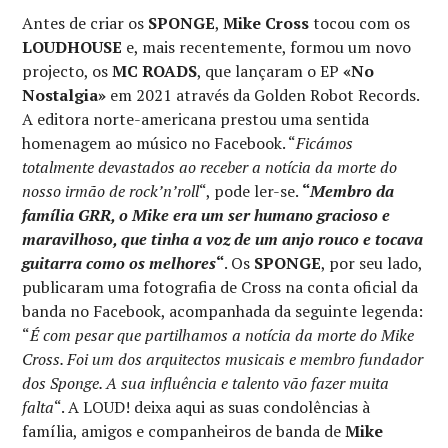
Antes de criar os
SPONGE
,
Mike Cross
tocou com os
LOUDHOUSE
e, mais recentemente, formou um novo
projecto, os
MC ROADS
, que lançaram o EP
«No
Nostalgia»
em 2021 através da Golden Robot Records.
A editora norte-americana prestou uma sentida
homenagem ao músico no Facebook. “
Ficámos
totalmente devastados ao receber a notícia da morte do
nosso irmão de rock’n’roll
“, pode ler-se.
“
Membro da
família GRR, o Mike era um ser humano gracioso e
maravilhoso, que tinha a voz de um anjo rouco e tocava
guitarra como os melhores
“
. Os
SPONGE
, por seu lado,
publicaram uma fotografia de Cross na conta oficial da
banda no Facebook, acompanhada da seguinte legenda:
“
É com pesar que partilhamos a notícia da morte do Mike
Cross. Foi um dos arquitectos musicais e membro fundador
dos Sponge. A sua influência e talento vão fazer muita
falta
“. A LOUD! deixa aqui as suas condolências à
família, amigos e companheiros de banda de
Mike