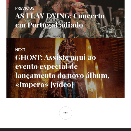
Navegação
PREVIOUS
AS I LAY DYING: Concerto
Previous
de
post:
em Portugal adiado
artigos
NEXT
GHOST: Assiste aqui ao
Next
post:
evento especial de
lançamento do novo álbum,
«Impera» [vídeo]
SIDEBAR