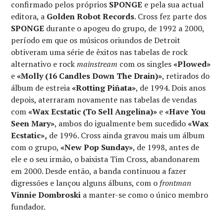
confirmado pelos próprios
SPONGE
e pela sua actual
editora, a
Golden Robot Records
. Cross fez parte dos
SPONGE
durante o apogeu do grupo, de 1992 a 2000,
período em que os músicos oriundos de Detroit
obtiveram uma série de êxitos nas tabelas de rock
alternativo e rock
mainstream
com os singles
«Plowed»
e
«Molly (16 Candles Down The Drain)»
, retirados do
álbum de estreia
«Rotting Piñata»
, de 1994. Dois anos
depois, aterraram novamente nas tabelas de vendas
com
«Wax Ecstatic (To Sell Angelina)»
e
«Have You
Seen Mary»
, ambos do igualmente bem sucedido
«Wax
Ecstatic»,
de 1996. Cross ainda gravou mais um álbum
com o grupo,
«New Pop Sunday»
, de 1998, antes de
ele e o seu irmão, o baixista Tim Cross, abandonarem
em 2000. Desde então, a banda continuou a fazer
digressões e lançou alguns álbuns, com o
frontman
Vinnie Dombroski
a manter-se como o único membro
fundador.