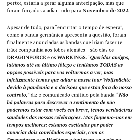
perto), estaria a gerar alguma antecipação, mas que
foram forçados a adiar tudo para
Novembro de 2022.
Apesar de tudo, para “encurtar o tempo de espera”,
como a banda germânica apresenta a questão, foram
finalmente anunciadas as bandas que iriam fazer (e
irão) companhia aos lobos alemães – são elas os
DRAGONFORCE
e os
WARKINGS
. “
Queridos amigos,
lutámos até ao último fôlego e tentámos TODAS as
opções possíveis para vos voltarmos a ver, mas
infelizmente temos que adiar a nossa tour Wolfsnächte
devido à pandemia e a decisões que estão fora do nosso
controlo,
” diz o comunicado emitido pela banda. “
Não
há palavras para descrever o sentimento de não
podermos estar com vocês em breve, temos verdadeiras
saudades das nossas celebrações. Mas foquemo-nos em
tempos melhores: estamos excitados por poder
anunciar dois convidados especiais, com os
Dragonforce e os Warkings a juntarem-se a nós no