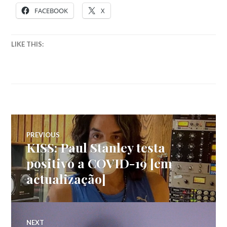
FACEBOOK
X
LIKE THIS:
Navegação
PREVIOUS
KISS: Paul Stanley testa
Previous
de
post:
positivo a COVID-19 [em
actualização]
artigos
NEXT