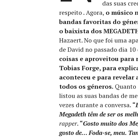
das suas cre
respeito . Agora,
o músico n
bandas favoritas do géne
o baixista dos MEGADET
Hazaert. No que foi uma ap
de David no passado dia 10
coisas e aproveitou para 
Tobias Forge, para expli
aconteceu e para revelar
todos os géneros.
Quanto à
listou as suas bandas de met
vezes durante a conversa.
“
Megadeth têm de ser os mel
rapper
.
“
Gosto muito dos Me
gosto de… Foda-se, meu. Ta