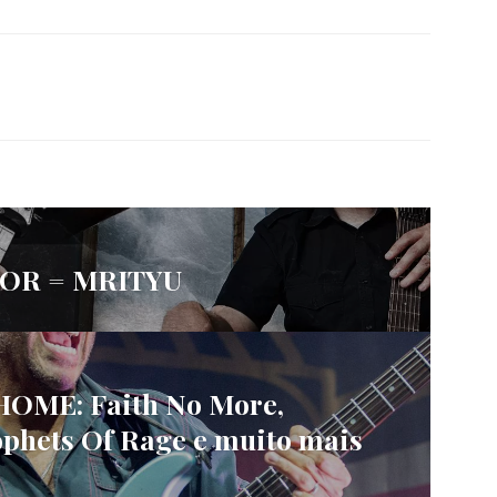
OR = MRITYU
OME: Faith No More,
ophets Of Rage e muito mais