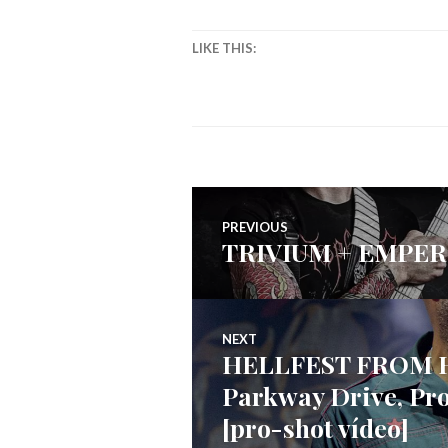
LIKE THIS:
Navegação
PREVIOUS
TRIVIUM + EMPER
Previous
de
post:
artigos
NEXT
HELLFEST FROM H
Next
Parkway Drive, Pr
post:
[pro-shot vídeo]