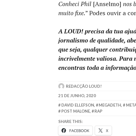
Conheci Phil
[Anselmo]
nos b
muito fixe.
” Podes ouvir a co
A LOUD! precisa da tua ajud
jornalismo de qualidade, ab
que seja, qualquer contribui
incrivelmente valiosa. Para
encontras toda a informaçã
REDACÇÃO LOUD!
21 DE JUNHO, 2020
DAVID ELLEFSON
,
MEGADETH
,
MET
POST MALONE
,
RAP
SHARE THIS:
FACEBOOK
X