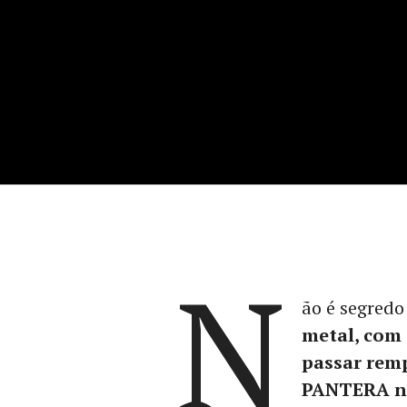
N
ão é segred
metal, com
passar rem
PANTERA n