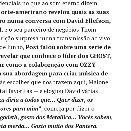
denciais no que ao som eterno dizem
orte-americano revelou quais as suas
ro numa conversa com David Ellefson,
H
, e o seu parceiro de negócios Thom
arição surpresa numa transmissão ao vivo
 de Junho,
Post falou sobre uma série de
revelar que conhece o líder dos GHOST,
car como a colaboração com OZZY
 a sua abordagem para criar música de
s escolhes que nos trazem aqui, Malone
al favoritas — e elogiou David várias
Eu diria a todos que… Quer dizer, os
hores para mim
”
, começa por dizer o
gadeth, gosto dos Metallica… Vocês sabem,
nta merda… Gosto muito dos Pantera.