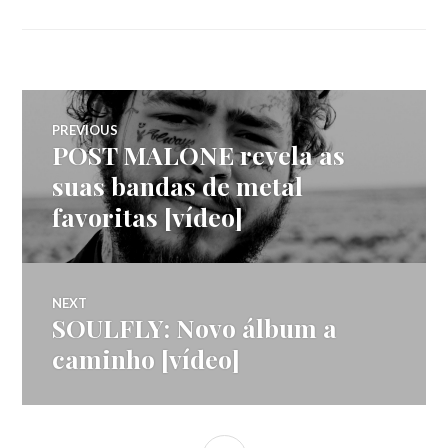
Navegação
PREVIOUS
POST MALONE revela as
Previous
de
post:
suas bandas de metal
favoritas [vídeo]
artigos
NEXT
SOULFLY: Novo álbum a
Next
post:
caminho [vídeo]