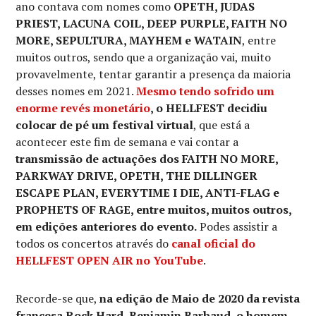
ano contava com nomes como
OPETH, JUDAS
PRIEST, LACUNA COIL, DEEP PURPLE, FAITH NO
MORE, SEPULTURA, MAYHEM e WATAIN
, entre
muitos outros, sendo que a organização vai, muito
provavelmente, tentar garantir a presença da maioria
desses nomes em 2021.
Mesmo tendo sofrido um
enorme revés monetário
, o HELLFEST decidiu
colocar de pé um festival virtual
, que está a
acontecer este fim de semana e vai contar a
transmissão de actuações dos FAITH NO MORE,
PARKWAY DRIVE, OPETH, THE DILLINGER
ESCAPE PLAN, EVERYTIME I DIE, ANTI-FLAG e
PROPHETS OF RAGE, entre muitos, muitos outros,
em edições anteriores do evento.
Podes assistir a
todos os concertos através do
canal oficial do
HELLFEST OPEN AIR no YouTube
.
Recorde-se que,
na edição de Maio de 2020 da revista
francesa Rock Hard, Benjamin Barbaud, o homem