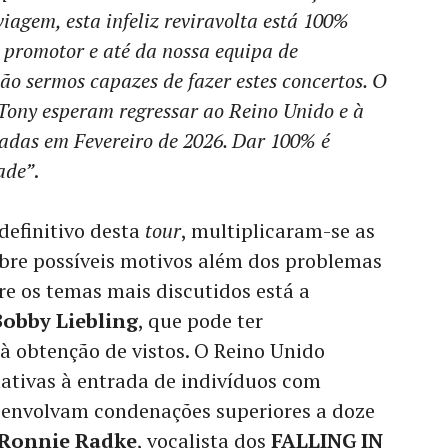
viagem, esta infeliz reviravolta está 100%
 promotor e até da nossa equipa de
o sermos capazes de fazer estes concertos. O
 Tony esperam regressar ao Reino Unido e à
adas em Fevereiro de 2026. Dar 100% é
ade”
.
efinitivo desta
tour
, multiplicaram-se as
obre possíveis motivos além dos problemas
re os temas mais discutidos está a
Bobby Liebling
, que pode ter
à obtenção de vistos. O Reino Unido
ativas à entrada de indivíduos com
 envolvam condenações superiores a doze
Ronnie Radke
, vocalista dos
FALLING IN