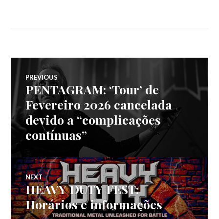
Navegação
PREVIOUS
PENTAGRAM: ‘Tour’ de
Previous
de
post:
Fevereiro 2026 cancelada
devido a “complicações
artigos
contínuas”
NEXT
HEAVY DUTY FEST:
Next
post:
Horários e informações