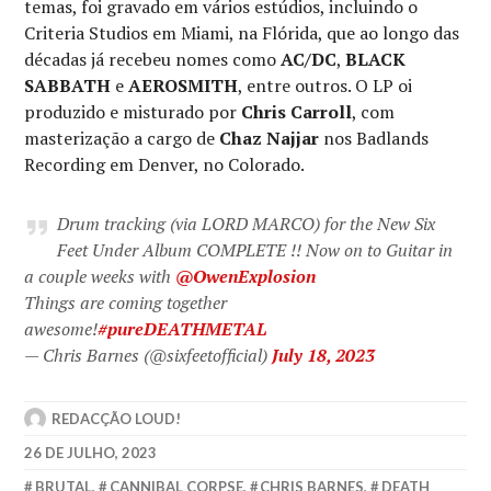
temas, foi gravado em vários estúdios, incluindo o
Criteria Studios em Miami, na Flórida, que ao longo das
décadas já recebeu nomes como
AC/DC
,
BLACK
SABBATH
e
AEROSMITH
, entre outros. O LP oi
produzido e misturado por
Chris Carroll
, com
masterização a cargo de
Chaz Najjar
nos Badlands
Recording em Denver, no Colorado.
Drum tracking (via LORD MARCO) for the New Six
Feet Under Album COMPLETE !! Now on to Guitar in
a couple weeks with
@OwenExplosion
Things are coming together
awesome!
#pureDEATHMETAL
— Chris Barnes (@sixfeetofficial)
July 18, 2023
REDACÇÃO LOUD!
26 DE JULHO, 2023
BRUTAL
,
CANNIBAL CORPSE
,
CHRIS BARNES
,
DEATH