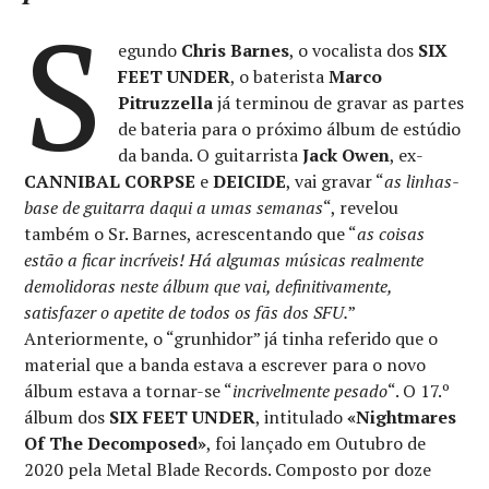
S
egundo
Chris Barnes
, o vocalista dos
SIX
FEET UNDER
, o baterista
Marco
Pitruzzella
já terminou de gravar as partes
de bateria para o próximo álbum de estúdio
da banda. O guitarrista
Jack Owen
, ex-
CANNIBAL CORPSE
e
DEICIDE
, vai gravar “
as linhas-
base de guitarra daqui a umas semanas
“, revelou
também o Sr. Barnes, acrescentando que “
as coisas
estão a ficar incríveis! Há algumas músicas realmente
demolidoras neste álbum que vai, definitivamente,
satisfazer o apetite de todos os fãs dos SFU.
”
Anteriormente, o “grunhidor” já tinha referido que o
material que a banda estava a escrever para o novo
álbum estava a tornar-se “
incrivelmente pesado
“. O 17.º
álbum dos
SIX FEET UNDER
, intitulado
«Nightmares
Of The Decomposed»
, foi lançado em Outubro de
2020 pela Metal Blade Records. Composto por doze