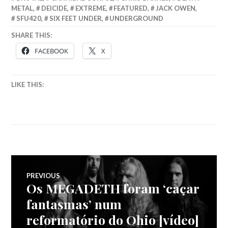
METAL
,
DEICIDE
,
EXTREME
,
FEATURED
,
JACK OWEN
,
SFU420
,
SIX FEET UNDER
,
UNDERGROUND
SHARE THIS:
FACEBOOK
X
LIKE THIS:
Navegação
PREVIOUS
Os MEGADETH foram ‘caçar
Previous
de
post:
fantasmas’ num
reformatório do Ohio [vídeo]