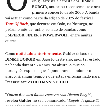
ex-guitarrista e baixista dos
DIMMU
BORGIR
, anunciou recentemente o seu
primeiro concerto desde 2000. A banda
vai actuar como parte da edição de 2025 do festival
Tons Of Rock
, que decorre em Oslo, na Noruega, no
próximo mês de Junho, ao lado de bandas como
EMPEROR
,
JINJER
e
POWERWOLF
, entre muitas
outras.
Como
noticiado anteriormente
,
Galder
deixou os
DIMMU BORGIR
em Agosto deste ano, após ter estado
na banda durante 24 anos. Na altura, o músico
norueguês explicou que já ponderava abandonar o
grupo há algum tempo e que estava entusiasmado para
“ressuscitar” os
OLD MAN’S CHILD
.
“
Ontem fiz o meu último concerto com Dimmu Borgir
”,
revelou
Galder
no seu comunicado. “
Depois de quase 25
anos a fazer música e a tocar com os Dimmu Borgir, decidi