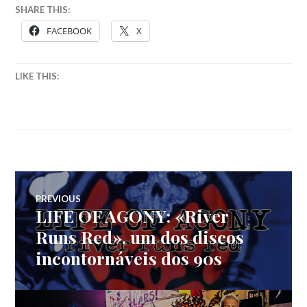
SHARE THIS:
FACEBOOK
X
LIKE THIS:
Navegação
PREVIOUS
LIFE OF AGONY: «River
Previous
de
post:
Runs Red», um dos discos
incontornáveis dos 90s
artigos