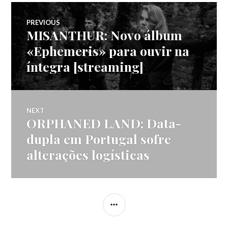
Navegação
PREVIOUS
MISANTHUR: Novo álbum
Previous
de
post:
«Ephemeris» para ouvir na
íntegra [streaming]
artigos
NEXT
ORPHANED LAND: Data-
Next
post:
dupla em Portugal sofre
alterações logísticas
SIDEBAR