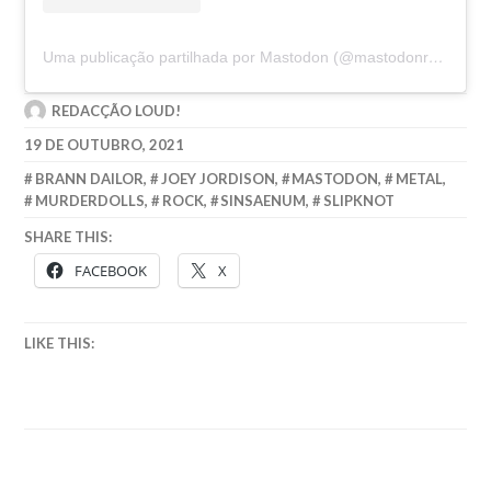
Uma publicação partilhada por Mastodon (@mastodonrocks)
REDACÇÃO LOUD!
19 DE OUTUBRO, 2021
BRANN DAILOR
,
JOEY JORDISON
,
MASTODON
,
METAL
,
MURDERDOLLS
,
ROCK
,
SINSAENUM
,
SLIPKNOT
SHARE THIS:
FACEBOOK
X
LIKE THIS: