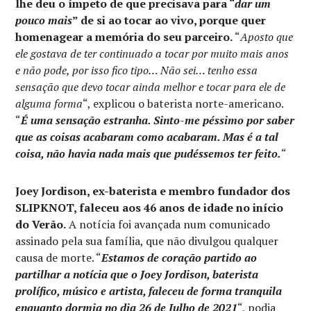
lhe deu o ímpeto de que precisava para “
dar um
pouco mais
” de si ao tocar ao vivo, porque quer
homenagear a memória do seu parceiro.
“
Aposto que
ele gostava de ter continuado a tocar por muito mais anos
e não pode, por isso fico tipo… Não sei… tenho essa
sensação que devo tocar ainda melhor e tocar para ele de
alguma forma
“, explicou o baterista norte-americano.
“
É uma sensação estranha. Sinto-me péssimo por saber
que as coisas acabaram como acabaram. Mas é a tal
coisa, não havia nada mais que pudéssemos ter feito.
“
Joey Jordison, ex-baterista e membro fundador dos
SLIPKNOT, faleceu aos 46 anos de idade no início
do Verão.
A notícia foi avançada num comunicado
assinado pela sua família, que não divulgou qualquer
causa de morte. “
Estamos de coração partido ao
partilhar a notícia que o Joey Jordison, baterista
prolífico, músico e artista, faleceu de forma tranquila
enquanto dormia no dia 26 de Julho de 2021
“, podia