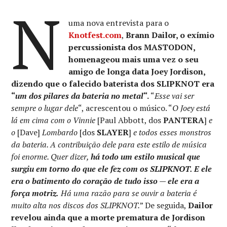
N
uma nova entrevista para o
Knotfest.com
,
Brann Dailor, o exímio
percussionista dos MASTODON,
homenageou mais uma vez o seu
amigo de longa data Joey Jordison,
dizendo que o falecido baterista dos SLIPKNOT era
“
um dos pilares da bateria no metal
“.
“
Esse vai ser
sempre o lugar dele
“, acrescentou o músico. “
O Joey está
lá em cima com o Vinnie
[Paul Abbott, dos
PANTERA
]
e
o
[Dave]
Lombardo
[dos
SLAYER
]
e todos esses monstros
da bateria. A contribuição dele para este estilo de música
foi enorme. Quer dizer,
há todo um estilo musical que
surgiu em torno do que ele fez com os SLIPKNOT. E ele
era o batimento do coração de tudo isso — ele era a
força motriz.
Há uma razão para se ouvir a bateria é
muito alta nos discos dos SLIPKNOT.
” De seguida,
Dailor
revelou ainda que a morte prematura de Jordison