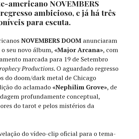
rte-americano NOVEMBERS
gresso ambicioso, e já há três
níveis para escuta.
ricanos
NOVEMBERS DOOM
anunciaram
e o seu novo álbum,
«Major Arcana»
, com
çamento marcada para 19 de Setembro
rophecy Productions
. O aguardado regresso
os do doom/dark metal de Chicago
edição do aclamado
«Nephilim Grove»
, de
rdagem profundamente conceptual,
ores do tarot e pelos mistérios da
velação do vídeo-clip oficial para o tema-