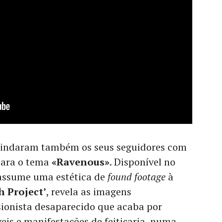
brindaram também os seus seguidores com
para o tema
«Ravenous»
. Disponível no
 assume uma estética de
found footage
à
h Project’
, revela as imagens
ionista desaparecido que acaba por
eis e manifestações de feitiçaria, numa