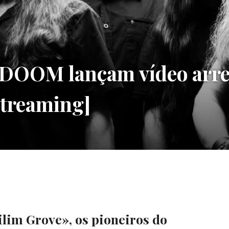
OM lançam vídeo arrep
treaming]
lim Grove», os pioneiros do