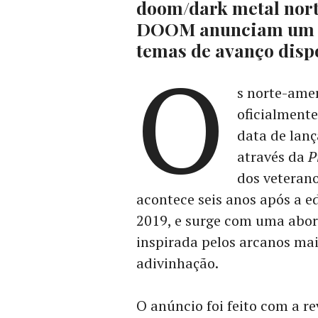
doom/dark metal no
DOOM anunciam um re
temas de avanço dispo
O
s norte-ame
oficialment
data de lan
através da
P
dos veteran
acontece seis anos após a 
2019, e surge com uma abo
inspirada pelos arcanos mai
adivinhação.
O anúncio foi feito com a re