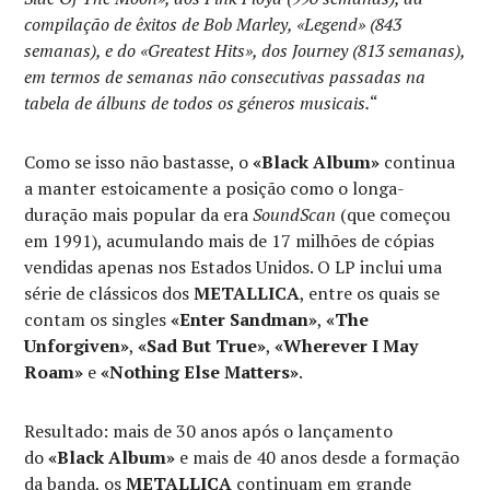
compilação de êxitos de Bob Marley, «Legend» (843
semanas), e do «Greatest Hits», dos Journey (813 semanas),
em termos de semanas não consecutivas passadas na
tabela de álbuns de todos os géneros musicais.
“
Como se isso não bastasse, o
«Black Album»
continua
a manter estoicamente a posição como o longa-
duração mais popular da era
SoundScan
(que começou
em 1991), acumulando mais de 17 milhões de cópias
vendidas apenas nos Estados Unidos. O LP inclui uma
série de clássicos dos
METALLICA
, entre os quais se
contam os singles
«Enter Sandman»
,
«The
Unforgiven»
,
«Sad But True»
,
«Wherever I May
Roam»
e
«Nothing Else Matters»
.
Resultado: mais de 30 anos após o lançamento
do
«Black Album»
e mais de 40 anos desde a formação
da banda, os
METALLICA
continuam em grande