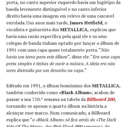
preta, no canto superior esquerdo havia um logótipo da
banda levemente distinguível e no canto inferior
direito havia uma imagem em relevo de uma cascavel
enrolada. Uns anos mais tarde,
James Hetfield
, o
vocalista e guitarrista dos
METALLICA
, explicou que
havia uma razão específica pela qual ele e os seus
colegas de banda tinham optado por lançar o álbum de
1991 com uma capa quase totalmente preta. “
Não
havia um tema para este álbum
“, disse ele. “
Era uma capa
preta simples e tinhas de ouvir a música. A ideia era não
seres distraído por um desenho na capa.
“
Editado em 1991, o álbum homónimo dos
METALLICA
,
também conhecido como
«Black Album»
, acabou de
passar a sua 750.ª semana na tabela da
Billboard 200
,
tornando-se apenas o quarto álbum na história a
alcançar esse marco. Num comunicado, a Billboard
explica que “
o «Black Album» só fica atrás do «The Dark
Side Of The Moon», dos Pink Floyd (990 semanas), da