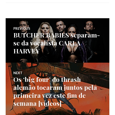
Navegação
PREVIOUS
BUTCHER BABIES separam-
Previous
de
post:
se da vocalista CARLA
HARVEY
artigos
NEXT
Os ‘big four’ do thrash
Next
post:
alemão tocaram juntos pela
primeira vez este fim de
semana [vídeos]