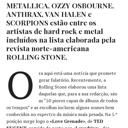
METALLICA, OZZY OSBOURNE,
ANTHRAX, VAN HALEN e
SCORPIONS estão entre os
artistas de hard rock e metal
incluídos na lista elaborada pela
revista norte-americana
ROLLING STONE.
O
ra aqui está uma notícia que promete
gerar falatório. Recentemente, a
Rolling Stone elaborou uma lista
daquelas que, para a sua redacção, são
as “50 piores capas de álbuns de todos
os tempos” e as escolhas incluem alguns nomes bem
conhecidos no espectro da música mais pesada. Na 5.ª
posição surge logo o
«Love Grenade»
, de
TED
NUGENT
, seguido de perto por
«Lovedrive»
, dos