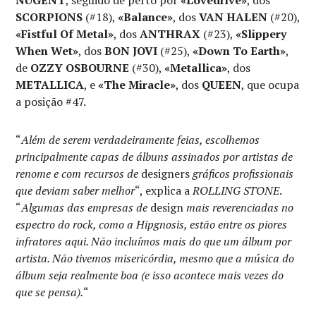
SCORPIONS
(#18),
«Balance»
, dos
VAN HALEN
(#20),
«Fistful Of Metal»
, dos
ANTHRAX
(#23),
«Slippery
When Wet»
, dos
BON JOVI
(#25),
«Down To Earth»
,
de
OZZY OSBOURNE
(#30),
«Metallica»
, dos
METALLICA
, e
«The Miracle»
, dos
QUEEN
, que ocupa
a posição #47.
“
Além de serem verdadeiramente feias, escolhemos
principalmente capas de álbuns assinados por artistas de
renome e com recursos de
designers
gráficos profissionais
que deviam saber melhor
“, explica a
ROLLING STONE
.
“
Algumas das empresas de
design
mais reverenciadas no
espectro do rock, como a Hipgnosis, estão entre os piores
infratores aqui. Não incluímos mais do que um álbum por
artista. Não tivemos misericórdia, mesmo que a música do
álbum seja realmente boa (e isso acontece mais vezes do
que se pensa).
“