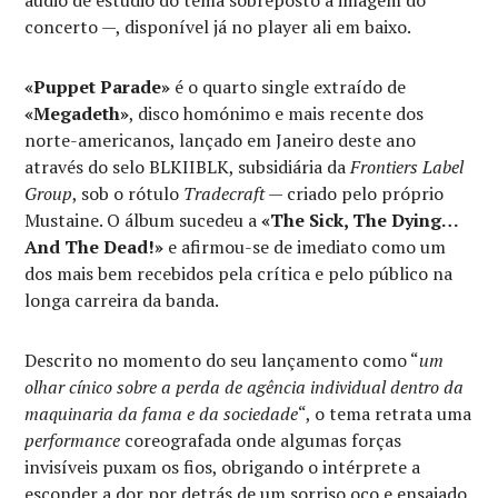
concerto —, disponível já no player ali em baixo.
«Puppet Parade»
é o quarto single extraído de
«Megadeth»
, disco homónimo e mais recente dos
norte-americanos, lançado em Janeiro deste ano
através do selo BLKIIBLK, subsidiária da
Frontiers Label
Group
, sob o rótulo
Tradecraft
— criado pelo próprio
Mustaine. O álbum sucedeu a
«The Sick, The Dying…
And The Dead!»
e afirmou-se de imediato como um
dos mais bem recebidos pela crítica e pelo público na
longa carreira da banda.
Descrito no momento do seu lançamento como “
um
olhar cínico sobre a perda de agência individual dentro da
maquinaria da fama e da sociedade
“, o tema retrata uma
performance
coreografada onde algumas forças
invisíveis puxam os fios, obrigando o intérprete a
esconder a dor por detrás de um sorriso oco e ensaiado.