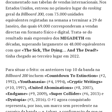
documentado nas tabelas de vendas internacionais. Nos
Estados Unidos, estreou no primeiro lugar do
ranking
geral da
Billboard 200
, com 73.000 unidades
equivalentes registadas na semana a terminar a 29 de
Janeiro, das quais 69.000 corresponderam a vendas
directas em formato físico e digital. Trata-se do
resultado mais expressivo dos
MEGADETH
em
décadas, superando largamente os 48.000 equivalentes
com que
«The Sick, The Dying… And The Dead!»
tinha chegado ao terceiro lugar em 2022.
Para situar o feito: os anteriores top 10 da banda na
Billboard 200
incluem
«Countdown To Extinction»
(#2,
1992),
«Youthanasia»
(#4, 1994),
«Cryptic Writings»
(#10, 1997),
«United Abominations»
(#8, 2007),
«Endgame»
(#9, 2009),
«Super Collider»
(#6, 2013) e
«Dystopia»
(#3, 2016). O #1 agora conquistado
representa, por isso, um marco sem precedente na
carreira da banda — e, talvez, a confirmação de que os