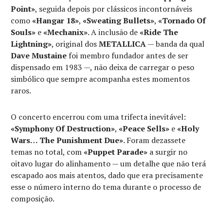
Point»
, seguida depois por clássicos incontornáveis
como
«Hangar 18»
,
«Sweating Bullets»
,
«Tornado Of
Souls»
e
«Mechanix»
. A inclusão de
«Ride The
Lightning»
, original dos
METALLICA
— banda da qual
Dave Mustaine
foi membro fundador antes de ser
dispensado em 1983 —, não deixa de carregar o peso
simbólico que sempre acompanha estes momentos
raros.
O concerto encerrou com uma trifecta inevitável:
«Symphony Of Destruction»
,
«Peace Sells»
e
«Holy
Wars… The Punishment Due»
. Foram dezassete
temas no total, com
«Puppet Parade»
a surgir no
oitavo lugar do alinhamento — um detalhe que não terá
escapado aos mais atentos, dado que era precisamente
esse o número interno do tema durante o processo de
composição.