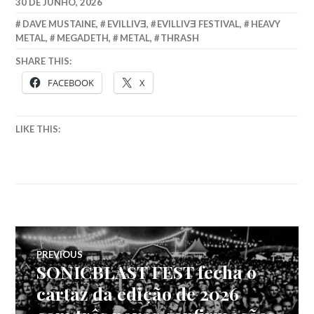
30 DE JUNHO, 2026
DAVE MUSTAINE
,
EVILLIVƎ
,
EVILLIVƎ FESTIVAL
,
HEAVY
METAL
,
MEGADETH
,
METAL
,
THRASH
SHARE THIS:
FACEBOOK
X
LIKE THIS:
Navegação
PREVIOUS
SONICBLAST FEST fecha o
Previous
de
post:
cartaz da edição de 2026