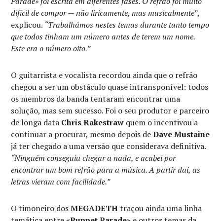
Parade» foi escrita em diferentes fases. O refrão foi muito
difícil de compor — não liricamente, mas musicalmente”
,
explicou.
“Trabalhámos nestes temas durante tanto tempo
que todos tinham um número antes de terem um nome.
Este era o número oito.”
O guitarrista e vocalista recordou ainda que o refrão
chegou a ser um obstáculo quase intransponível: todos
os membros da banda tentaram encontrar uma
solução, mas sem sucesso. Foi o seu produtor e parceiro
de longa data
Chris Rakestraw
quem o incentivou a
continuar a procurar, mesmo depois de
Dave Mustaine
já ter chegado a uma versão que considerava definitiva.
“Ninguém conseguiu chegar a nada, e acabei por
encontrar um bom refrão para a música. A partir daí, as
letras vieram com facilidade.”
O timoneiro dos
MEGADETH
traçou ainda uma linha
temática entre
«Puppet Parade»
e outros temas da