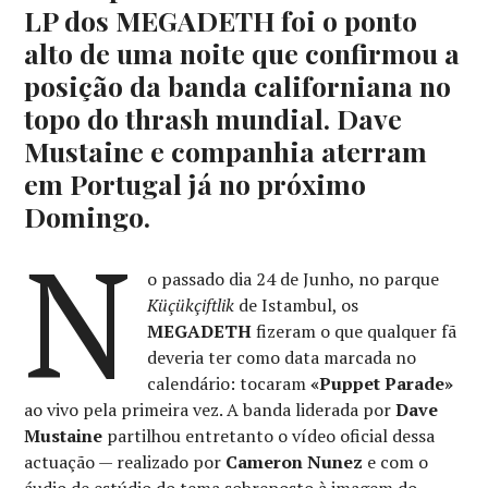
LP dos MEGADETH foi o ponto
alto de uma noite que confirmou a
posição da banda californiana no
topo do thrash mundial. Dave
Mustaine e companhia aterram
em Portugal já no próximo
Domingo.
N
o passado dia 24 de Junho, no parque
Küçükçiftlik
de Istambul, os
MEGADETH
fizeram o que qualquer fã
deveria ter como data marcada no
calendário: tocaram
«Puppet Parade»
ao vivo pela primeira vez. A banda liderada por
Dave
Mustaine
partilhou entretanto o vídeo oficial dessa
actuação — realizado por
Cameron Nunez
e com o
áudio de estúdio do tema sobreposto à imagem do