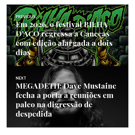
Navegação
PREVIOUS
Em 2026, o festival BILHA
Previous
de
post:
D’AÇO regressa a Caneças
com edição alargada a dois
artigos
dias
NEXT
MEGADETH: Dave Mustaine
Next
post:
fecha a porta a reuniões em
palco na digressão de
despedida