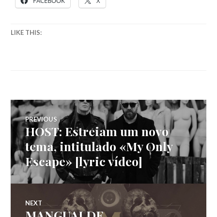
FACEBOOK
X
LIKE THIS:
Navegação
PREVIOUS
HOST: Estreiam um novo
Previous
de
post:
tema, intitulado «My Only
Escape» [lyric vídeo]
artigos
NEXT
MANGUALDE
Next