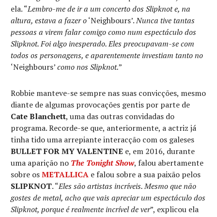
ela. “
Lembro-me de ir a um concerto dos Slipknot e, na
altura, estava a fazer o
‘Neighbours’.
Nunca tive tantas
pessoas a virem falar comigo como num espectáculo dos
Slipknot. Foi algo inesperado. Eles preocupavam-se com
todos os personagens, e aparentemente investiam tanto no
‘Neighbours’
como nos Slipknot.
”
Robbie manteve-se sempre nas suas convicções, mesmo
diante de algumas provocações gentis por parte de
Cate Blanchett
, uma das outras convidadas do
programa. Recorde-se que, anteriormente, a actriz já
tinha tido uma arrepiante interacção com os galeses
BULLET FOR MY VALENTINE
e, em 2016, durante
uma aparição no
The Tonight Show
, falou abertamente
sobre os
METALLICA
e falou sobre a sua paixão pelos
SLIPKNOT
. “
Eles são artistas incríveis. Mesmo que não
gostes de metal, acho que vais apreciar um espectáculo dos
Slipknot, porque é realmente incrível de ver
”, explicou ela