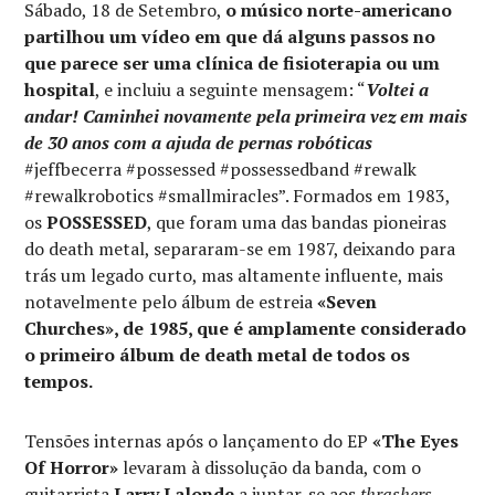
Sábado, 18 de Setembro,
o músico norte-americano
partilhou um vídeo em que dá alguns passos no
que parece ser uma clínica de fisioterapia ou um
hospital
, e incluiu a seguinte mensagem: “
Voltei a
andar! Caminhei novamente pela primeira vez em mais
de 30 anos com a ajuda de pernas robóticas
#jeffbecerra #possessed #possessedband #rewalk
#rewalkrobotics #smallmiracles”. Formados em 1983,
os
POSSESSED
, que foram uma das bandas pioneiras
do death metal, separaram-se em 1987, deixando para
trás um legado curto, mas altamente influente, mais
notavelmente pelo álbum de estreia
«Seven
Churches», de 1985, que é amplamente considerado
o primeiro álbum de death metal de todos os
tempos.
Tensões internas após o lançamento do EP
«The Eyes
Of Horror»
levaram à dissolução da banda, com o
guitarrista
Larry Lalonde
a juntar-se aos
thrashers