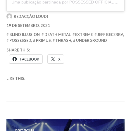
Uma publicação partilhada por POSSESSED OFFICIAL INSTAGRAM (@possessed_official)
REDACÇÃO LOUD!
19 DE SETEMBRO, 2021
BLIND ILLUSION
,
DEATH METAL
,
EXTREME
,
JEFF BECERRA
,
POSSESSED
,
PRIMUS
,
THRASH
,
UNDERGROUND
SHARE THIS:
FACEBOOK
X
LIKE THIS:
Navegação
PREVIOUS