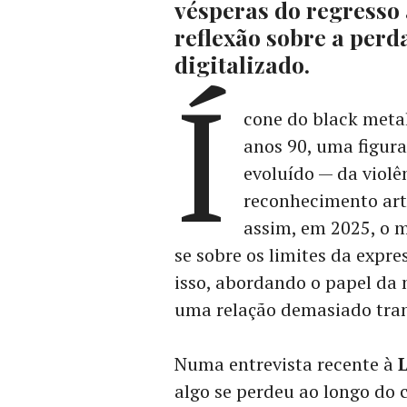
vésperas do regresso
reflexão sobre a per
digitalizado.
Í
cone do black meta
anos 90, uma figur
evoluído — da violê
reconhecimento artí
assim, em 2025, o m
se sobre os limites da expr
isso, abordando o papel da 
uma relação demasiado tran
Numa entrevista recente à
algo se perdeu ao longo do