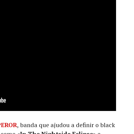
PEROR
, banda que ajudou a definir o black
s como
«In The Nightside Eclipse»
e