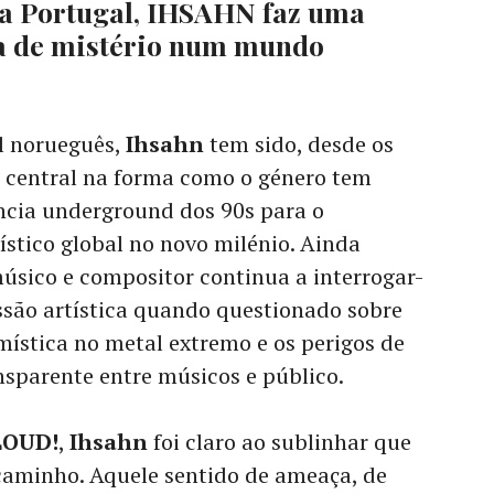
 a Portugal, IHSAHN faz uma
da de mistério num mundo
l norueguês,
Ihsahn
tem sido, desde os
a central na forma como o género tem
ncia underground dos 90s para o
stico global no novo milénio. Ainda
úsico e compositor continua a interrogar-
essão artística quando questionado sobre
mística no metal extremo e os perigos de
sparente entre músicos e público.
LOUD!
,
Ihsahn
foi claro ao sublinhar que
 caminho. Aquele sentido de ameaça, de