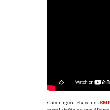
Como figura-chave dos
EM
metal sinfónico com álbun