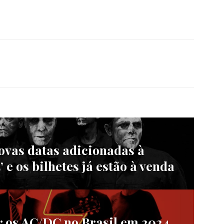
as datas adicionadas à
 e os bilhetes já estão à venda
 os AC/DC no Brasil em 2024