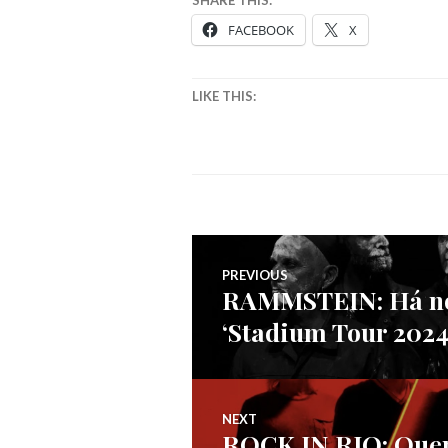
FACEBOOK
X
LIKE THIS:
Navegação
PREVIOUS
RAMMSTEIN: Há nov
Previous
de
‘Stadium Tour 2024’
post:
artigos
NEXT
ROCK IN RIO: Quer
Next