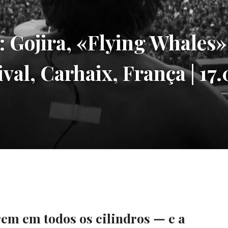
ojira, «Flying Whales» 
val, Carhaix, França | 17
em em todos os cilindros
—
e a