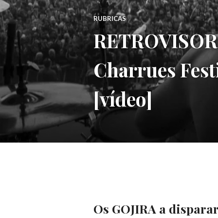
RUBRICAS
RETROVISOR: G
Charrues Festi
[vídeo]
Os GOJIRA a disparar