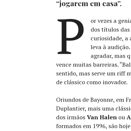
“jogarem em casa”.
P
or vezes a gen
dos títulos das
curiosidade, a 
leva à audição
agradar, mas qu
vence muitas barreiras. “Ba
sentido, mas serve um riff
de clássico como inovador.
Oriundos de Bayonne, em F
Duplantier, mais uma clássi
dos irmãos
Van Halen
ou
A
formados em 1996, são hoje