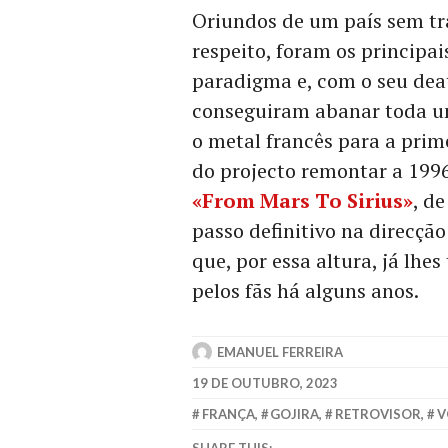
Oriundos de um país sem tr
respeito, foram os principai
paradigma e, com o seu deat
conseguiram abanar toda u
o metal francês para a prim
do projecto remontar a 1996
«From Mars To Sirius»
, d
passo definitivo na direcçã
que, por essa altura, já lhe
pelos fãs há alguns anos.
EMANUEL FERREIRA
19 DE OUTUBRO, 2023
FRANÇA
,
GOJIRA
,
RETROVISOR
,
V
SHARE THIS: