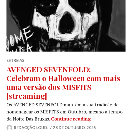
ESTREIAS
AVENGED SEVENFOLD:
Celebram o Halloween com mais
uma versão dos MISFITS
[streaming]
Os AVENGED SEVENFOLD mantêm a sua tradição de
homenagear os MISFITS em Outubro, mesmo a tempo
AVENGED SEVENFO
da Noite Das Bruxas.
Continue reading
REDACÇÃO LOUD!
28 DE OUTUBRO, 2025