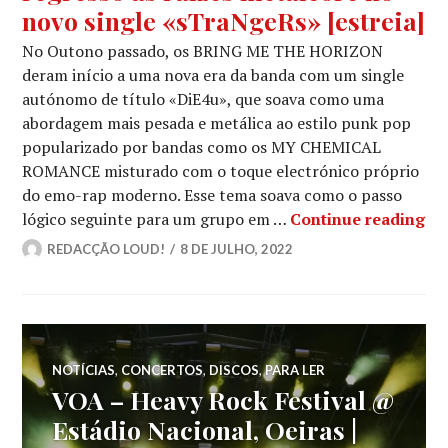
novo single «sTraNgeRs» [estreia]
No Outono passado, os BRING ME THE HORIZON
deram início a uma nova era da banda com um single
autónomo de título «DiE4u», que soava como uma
abordagem mais pesada e metálica ao estilo punk pop
popularizado por bandas como os MY CHEMICAL
ROMANCE misturado com o toque electrónico próprio
do emo-rap moderno. Esse tema soava como o passo
BR
lógico seguinte para um grupo em …
Continue reading
REDACÇÃO LOUD!
8 DE JULHO, 2022
NOTÍCIAS
,
CONCERTOS
,
DISCOS
,
PARA LER
VOA – Heavy Rock Festival @
Estádio Nacional, Oeiras |