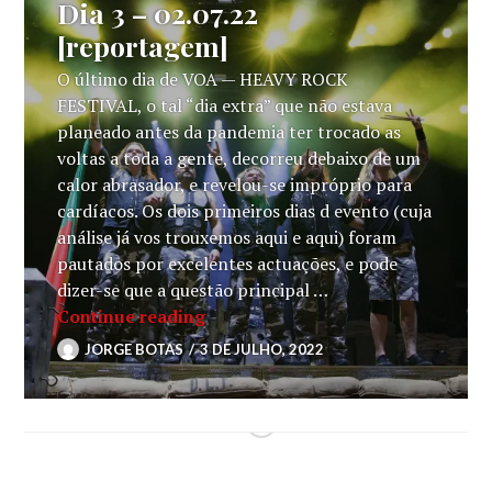
Dia 3 – 02.07.22
[reportagem]
O último dia de VOA — HEAVY ROCK
FESTIVAL, o tal “dia extra” que não estava
planeado antes da pandemia ter trocado as
voltas a toda a gente, decorreu debaixo de um
calor abrasador, e revelou-se impróprio para
cardíacos. Os dois primeiros dias d evento (cuja
análise já vos trouxemos aqui e aqui) foram
pautados por excelentes actuações, e pode
dizer-se que a questão principal …
VOA – Heavy Rock Festival @ Estád
Continue reading
JORGE BOTAS
3 DE JULHO, 2022