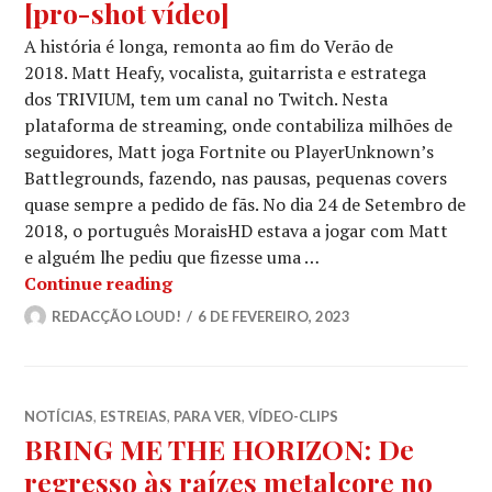
[pro-shot vídeo]
A história é longa, remonta ao fim do Verão de
2018. Matt Heafy, vocalista, guitarrista e estratega
dos TRIVIUM, tem um canal no Twitch. Nesta
plataforma de streaming, onde contabiliza milhões de
seguidores, Matt joga Fortnite ou PlayerUnknown’s
Battlegrounds, fazendo, nas pausas, pequenas covers
quase sempre a pedido de fãs. No dia 24 de Setembro de
2018, o português MoraisHD estava a jogar com Matt
e alguém lhe pediu que fizesse uma …
TRIVIUM: A versão de «Coração Não T
Continue reading
REDACÇÃO LOUD!
6 DE FEVEREIRO, 2023
NOTÍCIAS
,
ESTREIAS
,
PARA VER
,
VÍDEO-CLIPS
BRING ME THE HORIZON: De
regresso às raízes metalcore no