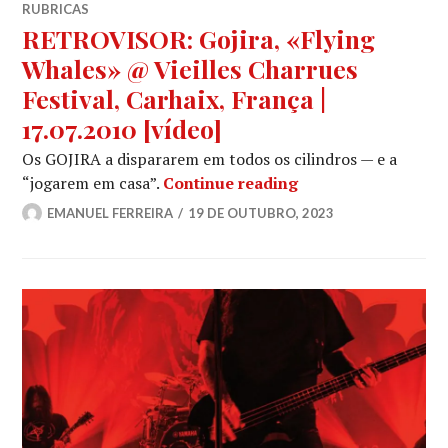
RUBRICAS
RETROVISOR: Gojira, «Flying
Whales» @ Vieilles Charrues
Festival, Carhaix, França |
17.07.2010 [vídeo]
Os GOJIRA a dispararem em todos os cilindros — e a
RETROVISOR: Gojira,
“jogarem em casa”.
Continue reading
EMANUEL FERREIRA
19 DE OUTUBRO, 2023