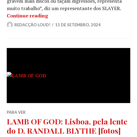
gravem mais discos ou façam digressões, representa
muito trabalho”, diz um representante dos SLAYER.
SLAYER: A tour de despedida fez mai
Continue reading
REDACÇÃO LOUD!
11 DE SETEMBRO, 2024
PARA VER
LAMB OF GOD: Lisboa, pela lente
do D. RANDALL BLYTHE [fotos]