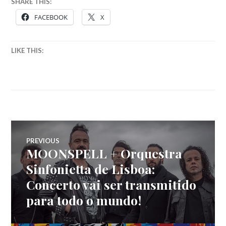
SHARE THIS:
FACEBOOK
X
LIKE THIS:
Navegação
PREVIOUS
MOONSPELL + Orquestra
Previous
de
post:
Sinfonietta de Lisboa:
Concerto vai ser transmitido
artigos
para todo o mundo!