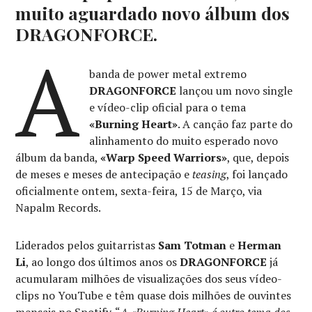
muito aguardado novo álbum dos
DRAGONFORCE.
A
banda de power metal extremo
DRAGONFORCE
lançou um novo single
e vídeo-clip oficial para o tema
«Burning Heart»
. A canção faz parte do
alinhamento do muito esperado novo
álbum da banda,
«Warp Speed Warriors»
, que, depois
de meses e meses de antecipação e
teasing
, foi lançado
oficialmente ontem, sexta-feira, 15 de Março, via
Napalm Records.
Liderados pelos guitarristas
Sam Totman
e
Herman
Li
, ao longo dos últimos anos os
DRAGONFORCE
já
acumularam milhões de visualizações dos seus vídeo-
clips no YouTube e têm quase dois milhões de ouvintes
mensais no Spotify. “
A «Burning Heart» é outro tema dos