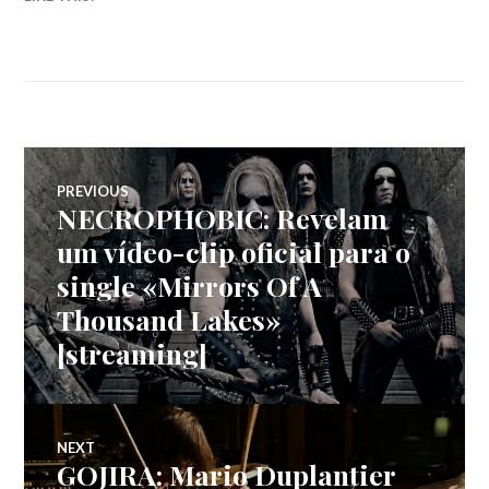
Navegação
PREVIOUS
NECROPHOBIC: Revelam
Previous
de
post:
um vídeo-clip oficial para o
single «Mirrors Of A
artigos
Thousand Lakes»
[streaming]
NEXT
GOJIRA: Mario Duplantier
Next