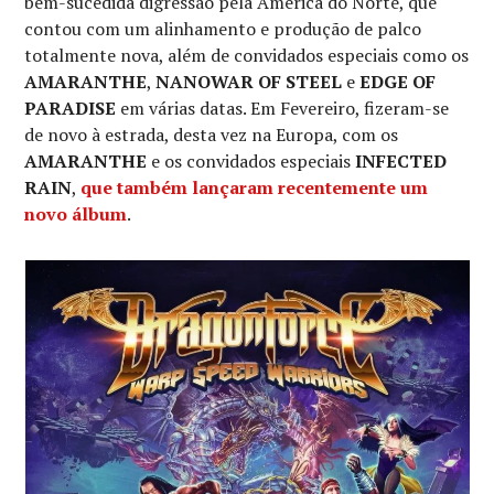
bem-sucedida digressão pela América do Norte, que
contou com um alinhamento e produção de palco
totalmente nova, além de convidados especiais como os
AMARANTHE
,
NANOWAR OF STEEL
e
EDGE OF
PARADISE
em várias datas. Em Fevereiro, fizeram-se
de novo à estrada, desta vez na Europa, com os
AMARANTHE
e os convidados especiais
INFECTED
RAIN
,
que também lançaram recentemente um
novo álbum
.