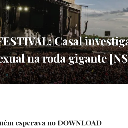
TIVAL: Casal investiga
sexual na roda gigante [N
nguém esperava no DOWNLOAD