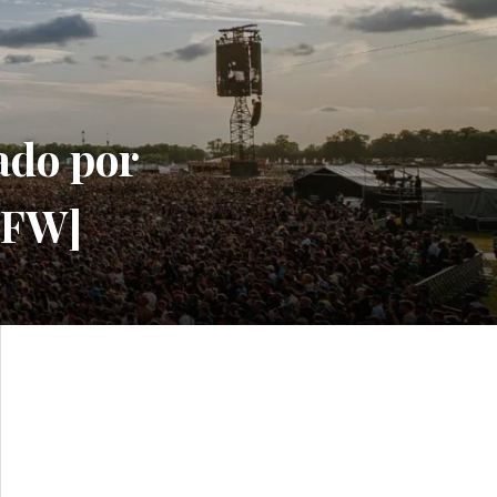
do por
SFW]