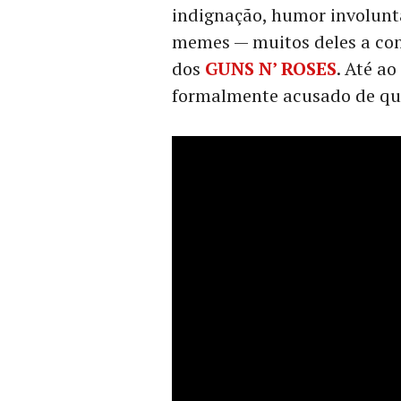
indignação, humor involunt
memes — muitos deles a co
dos
GUNS N’ ROSES
. Até a
formalmente acusado de qua