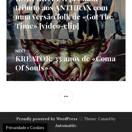
de
post:
tributo aos ANTHRAX com
uma versão folk de «Got The
artigos
Time» [vídeo-clip]
NEXT
KREATOR: 35 anos de «Coma
Next
post:
Of Souls»
SIDEBAR
Proudly powered by WordPress
Theme: Canard by
Automattic
.
Privacidade e Cookies