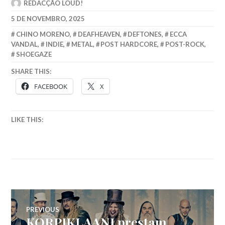
REDACÇÃO LOUD!
5 DE NOVEMBRO, 2025
CHINO MORENO
,
DEAFHEAVEN
,
DEFTONES
,
ECCA
VANDAL
,
INDIE
,
METAL
,
POST HARDCORE
,
POST-ROCK
,
SHOEGAZE
SHARE THIS:
FACEBOOK
X
LIKE THIS:
Navegação
PREVIOUS
KORPIKLAANI prestam
Previous