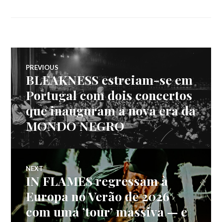
Navegação
PREVIOUS
BLEAKNESS estreiam-se em
Previous
de
post:
Portugal com dois concertos
que inauguram a nova era da
artigos
MONDO NEGRO
NEXT
IN FLAMES regressam à
Next
post:
Europa no Verão de 2026
com uma ’tour’ massiva — e