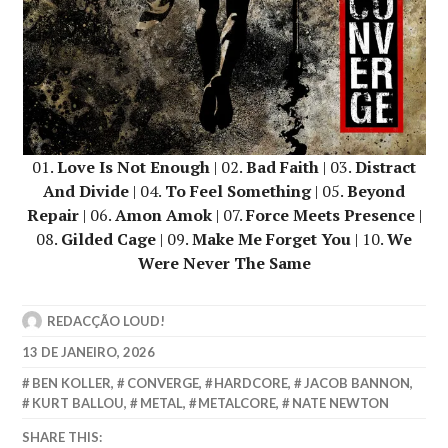
01.
Love Is Not Enough
| 02.
Bad Faith
| 03.
Distract
And Divide
| 04.
To Feel Something
| 05.
Beyond
Repair
| 06.
Amon Amok
| 07.
Force Meets Presence
|
08.
Gilded Cage
| 09.
Make Me Forget You
| 10.
We
Were Never The Same
REDACÇÃO LOUD!
13 DE JANEIRO, 2026
BEN KOLLER
,
CONVERGE
,
HARDCORE
,
JACOB BANNON
,
KURT BALLOU
,
METAL
,
METALCORE
,
NATE NEWTON
SHARE THIS: