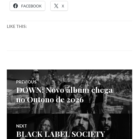
FACEBOOK
X
LIKE THIS:
Navegação
PREVIOUS
DOWN: Novo álbum chega
Previous
de
post:
no Outono de 2026
artigos
NEXT
BLACK LABEL SOCIETY
Next