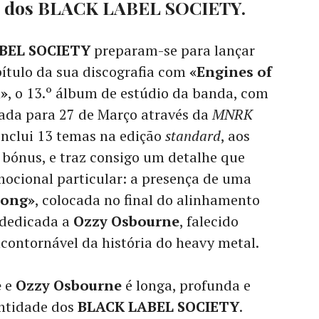
dio dos BLACK LABEL SOCIETY.
BEL SOCIETY
preparam-se para lançar
ítulo da sua discografia com
«Engines of
»
, o 13.º álbum de estúdio da banda, com
ada para 27 de Março através da
MNRK
 inclui 13 temas na edição
standard
, aos
 bónus, e traz consigo um detalhe que
ocional particular: a presença de uma
Song»
, colocada no final do alinhamento
 dedicada a
Ozzy Osbourne
, falecido
ncontornável da história do heavy metal.
e
e
Ozzy Osbourne
é longa, profunda e
entidade dos
BLACK LABEL SOCIETY
.