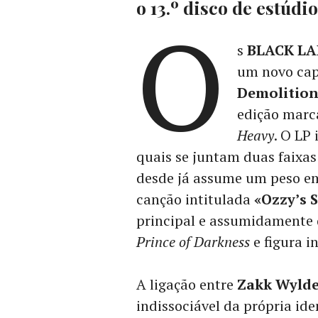
o 13.º disco de estú
O
s
BLACK LA
um novo cap
Demolition
edição marc
Heavy
. O LP
quais se juntam duas faixas
desde já assume um peso em
canção intitulada
«Ozzy’s 
principal e assumidamente
Prince of Darkness
e figura i
A ligação entre
Zakk Wyld
indissociável da própria id