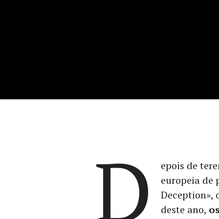
D
epois de tere
europeia de 
Deception», 
deste ano,
o