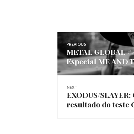
Navegação
PREVIOUS
METAL GLOBAL #4
Previous
de
Especial ME AND
post:
artigos
NEXT
EXODUS/SLAYER: Ga
Next
resultado do teste
post: