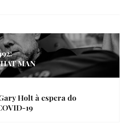
92:
 THAT MAN
ry Holt à espera do
 COVID-19