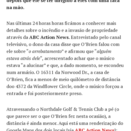
depois que ele se ter dirigido a eles com uma faca
na mão.
Nas últimas 24 horas horas ficámos a conhecer mais
detalhes sobre o incêndio e a invasão de propriedade
através da
ABC Action News
. Entrevistado pelo canal
televisivo, o dono da casa disse que O’Brien falou com
ele sobre “
o arrebatamento
” e afirmou que “
alguém
estava atrás dele
“, acrescentado achar que o músico
estava “a alucinar” e que, a dado momento, se escondeu
num armário. O 16311 da Norwood Dr., a casa de
O’Brien, fica a menos de meio quilómetro de distância
doo 4372 da Windflower Circle, onde o músico forçou a
entrada e foi posteriormente preso.
Atravessando o Northdale Golf & Tennis Club a pé (o
que parece ser o que O’Brien fez nesta ocasião), a
distância é ainda menor. Aqui está uma renderização do
Google Maps dos dois locais [via
ABC Action News
]: