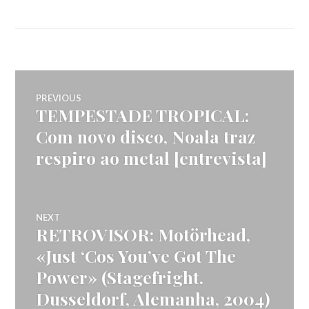
Navegação
PREVIOUS
TEMPESTADE TROPICAL:
Previous
de
post:
Com novo disco, Noala traz
respiro ao metal [entrevista]
artigos
NEXT
RETROVISOR: Motörhead,
Next
post:
«Just ‘Cos You’ve Got The
Power» (Stagefright.
Dusseldorf, Alemanha, 2004)