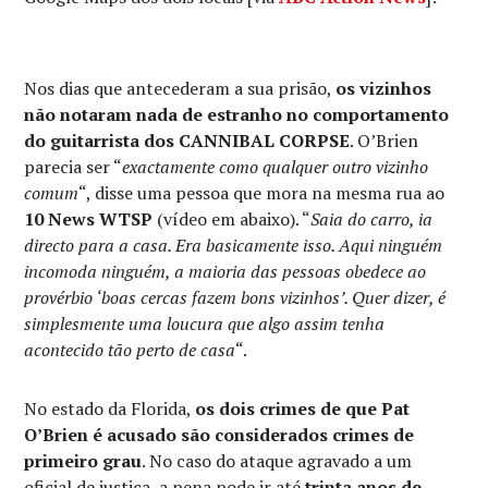
Nos dias que antecederam a sua prisão,
os vizinhos
não notaram nada de estranho no comportamento
do guitarrista dos CANNIBAL CORPSE
. O’Brien
parecia ser “
exactamente como qualquer outro vizinho
comum
“, disse uma pessoa que mora na mesma rua ao
10 News WTSP
(vídeo em abaixo). “
Saia do carro, ia
directo para a casa. Era basicamente isso. Aqui ninguém
incomoda ninguém, a maioria das pessoas obedece ao
provérbio ‘boas cercas fazem bons vizinhos’. Quer dizer, é
simplesmente uma loucura que algo assim tenha
acontecido tão perto de casa
“.
No estado da Florida,
os dois crimes de que Pat
O’Brien é acusado são considerados crimes de
primeiro grau
. No caso do ataque agravado a um
oficial de justiça, a pena pode ir até
trinta anos de