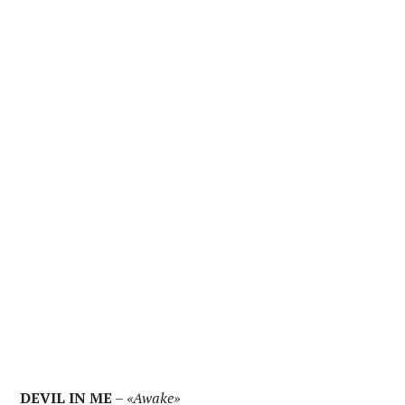
DEVIL IN ME
–
«Awake»