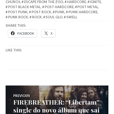
CHURCH
,
ESCAPE FROM THE ZOO
,
HARDCORE
,
IGNITE
,
POST BLACK METAL
,
POST HARDCORE
,
POST METAL
,
POST PUNK
,
POST ROCK
,
PUNK
,
PUNK HARDCORE
,
PUNK ROCK
,
ROCK
,
SOUL GLO
,
SWELL
SHARE THIS:
FACEBOOK
X
LIKE THIS:
Navegação
PREVIOUS
FIREBREATHER: “Libertam”
Previous
de
post:
single do novo álbum que sai