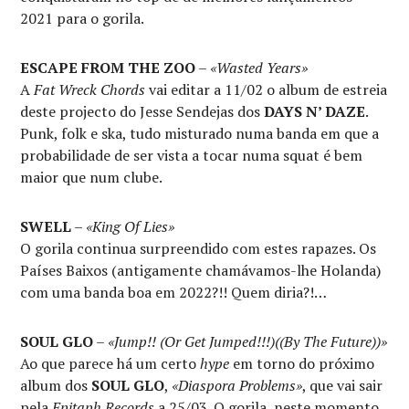
2021 para o gorila.
ESCAPE FROM THE ZOO
–
«Wasted Years»
A
Fat Wreck Chords
vai editar a 11/02 o album de estreia
deste projecto do Jesse Sendejas dos
DAYS N’ DAZE
.
Punk, folk e ska, tudo misturado numa banda em que a
probabilidade de ser vista a tocar numa squat é bem
maior que num clube.
SWELL
–
«King Of Lies»
O gorila continua surpreendido com estes rapazes. Os
Países Baixos (antigamente chamávamos-lhe Holanda)
com uma banda boa em 2022?!! Quem diria?!…
SOUL GLO
–
«Jump!! (Or Get Jumped!!!)((By The Future))»
Ao que parece há um certo
hype
em torno do próximo
album dos
SOUL
GLO
,
«Diaspora Problems»
, que vai sair
pela
Epitaph Records
a 25/03. O gorila, neste momento,