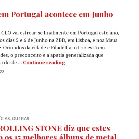
em Portugal acontece em Junho
GLO vai estrear-se finalmente em Portugal este ano,
s dias 5 e 6 de Junho na ZBD, em Lisboa, e nos Maus
 Oriundos da cidade e Filadélfia, o trio está em
des, o preconceito e a apatia generalizada que
SOUL GLO: A estreia em Portu
na desde …
Continue reading
023
ÍCIAS
,
OUTRAS
ROLLING STONE diz que estes
o os 15 melhores álbuns de metal