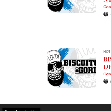
Con
NOT
BI
DE
Con