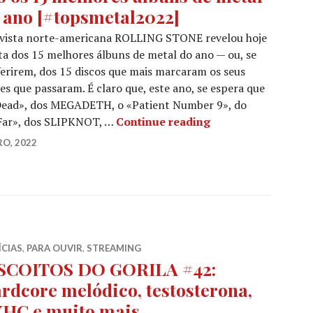
 ano [#topsmetal2022]
evista norte-americana ROLLING STONE revelou hoje
sta dos 15 melhores álbuns de metal do ano — ou, se
erirem, dos 15 discos que mais marcaram os seus
s que passaram. É claro que, este ano, se espera que
Dead», dos MEGADETH, o «Patient Number 9», do
A ROLLING STONE d
Far», dos SLIPKNOT, …
Continue reading
RO, 2022
ÍCIAS
,
PARA OUVIR
,
STREAMING
SCOITOS DO GORILA #42:
rdcore melódico, testosterona,
HC e muito mais…