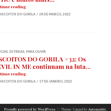
BISCOITOS DO GORILA #42: Hardcore melód
tinue reading
BISCOITOS DO GORILA
28 DE MARÇO, 2022
ÍCIAS
,
ESTREIAS
,
PARA OUVIR
SCOITOS DO GORILA #32: Os
VIL IN ME continuam na luta…
BISCOITOS DO GORILA #32: Os DEVIL IN ME
tinue reading
BISCOITOS DO GORILA
17 DE JANEIRO, 2022
Proudly powered by WordPress
Theme: Canard by
Automattic
.