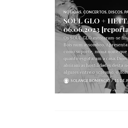
NOTÍCIAS
,
CONCERTOS
,
DISCOS
,
P
SOUL GLO + HETTA 
06.06.2023 [repor
Os SOUL GLO estrearam-se fina
Bois num assombro. Apresentar
como suporte, numa noite que
quanto esgotaram a casa. Dire
abriram as hostilidades desta n
algures entre o screamo, o noi
SOLANGE BONIFACIO
11 DE 