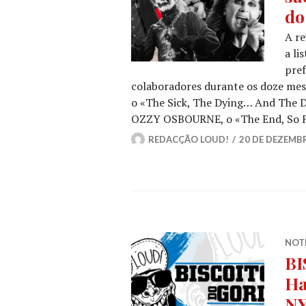
do
A r
a li
pref
colaboradores durante os doze mese
o «The Sick, The Dying… And The 
OZZY OSBOURNE, o «The End, So 
REDACÇÃO LOUD!
20 DE DEZEMB
NOT
BI
Ha
NY