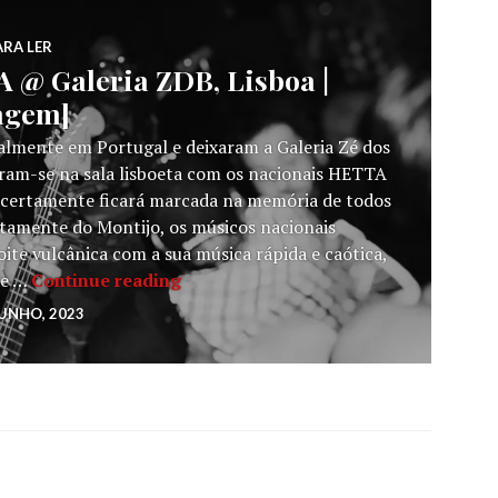
ARA LER
@ Galeria ZDB, Lisboa |
tagem]
lmente em Portugal e deixaram a Galeria Zé dos
am-se na sala lisboeta com os nacionais HETTA
 certamente ficará marcada na memória de todos
ctamente do Montijo, os músicos nacionais
oite vulcânica com a sua música rápida e caótica,
SOUL GLO + HETTA @ Galeria ZDB, Li
se …
Continue reading
JUNHO, 2023