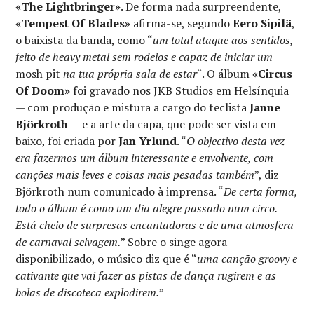
«The Lightbringer»
. De forma nada surpreendente,
«Tempest Of Blades»
afirma-se, segundo
Eero Sipilä
,
o baixista da banda, como “
um total ataque aos sentidos,
feito de heavy metal sem rodeios e capaz de iniciar um
mosh pit
na tua própria sala de estar
“. O álbum
«Circus
Of Doom»
foi gravado nos JKB Studios em Helsínquia
— com produção e mistura a cargo do teclista
Janne
Björkroth
— e a arte da capa, que pode ser vista em
baixo, foi criada por
Jan Yrlund
. “
O objectivo desta vez
era fazermos um álbum interessante e envolvente, com
canções mais leves e coisas mais pesadas também
”, diz
Björkroth num comunicado à imprensa. “
De certa forma,
todo o álbum é como um dia alegre passado num circo.
Está cheio de surpresas encantadoras e de uma atmosfera
de carnaval selvagem.
” Sobre o singe agora
disponibilizado, o músico diz que é “
uma canção groovy e
cativante que vai fazer as pistas de dança rugirem e as
bolas de discoteca explodirem.
”