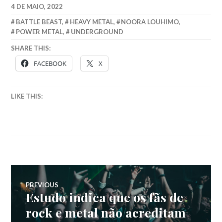
4 DE MAIO, 2022
BATTLE BEAST
,
HEAVY METAL
,
NOORA LOUHIMO
,
POWER METAL
,
UNDERGROUND
SHARE THIS:
FACEBOOK
X
LIKE THIS:
Navegação
PREVIOUS
Estudo indica que os fãs de
Previous
de
post:
rock e metal não acreditam