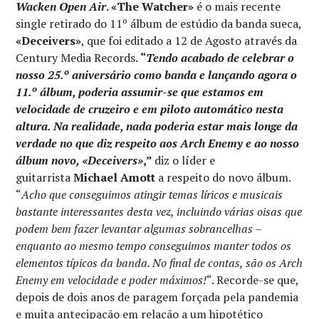
Wacken Open Air
.
«The Watcher»
é o mais recente
single retirado do 11º álbum de estúdio da banda sueca,
«Deceivers»
, que foi editado a 12 de Agosto através da
Century Media Records.
“
Tendo acabado de celebrar o
nosso 25.º aniversário como banda e lançando agora o
11.º álbum, poderia assumir-se que estamos em
velocidade de cruzeiro e em piloto automático nesta
altura. Na realidade, nada poderia estar mais longe da
verdade no que diz respeito aos Arch Enemy e ao nosso
álbum novo, «Deceivers»
,”
diz o líder e
guitarrista
Michael Amott
a respeito do novo álbum.
“
Acho que conseguimos atingir temas líricos e musicais
bastante interessantes desta vez, incluindo várias oisas que
podem bem fazer levantar algumas sobrancelhas –
enquanto ao mesmo tempo conseguimos manter todos os
elementos típicos da banda. No final de contas, são os Arch
Enemy em velocidade e poder máximos!
“. Recorde-se que,
depois de dois anos de paragem forçada pela pandemia
e muita antecipação em relação a um hipotético