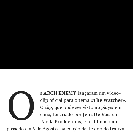
O
s
ARCH ENEMY
lançaram um vídeo-
clip oficial para o tema
«The Watcher»
.
O
clip
, que pode ser visto no
player
em
cima, foi criado por
Jens De Vos
, da
Panda Productions, e foi filmado no
passado dia 6 de Agosto, na edição deste ano do festival