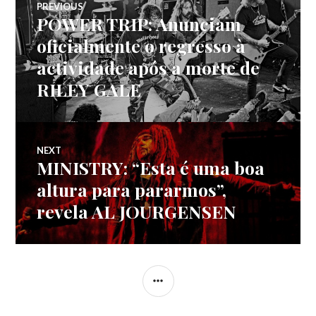
PREVIOUS
POWER TRIP: Anunciam
Previous
de
post:
oficialmente o regresso à
actividade após a morte de
artigos
RILEY GALE
NEXT
MINISTRY: “Esta é uma boa
Next
post:
altura para pararmos”,
revela AL JOURGENSEN
SIDEBAR