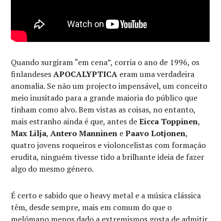
Quando surgiram “em cena”, corria o ano de 1996, os
finlandeses
APOCALYPTICA
eram uma verdadeira
anomalia. Se não um projecto impensável, um conceito
meio inusitado para a grande maioria do público que
tinham como alvo. Bem vistas as coisas, no entanto,
mais estranho ainda é que, antes de
Eicca Toppinen
,
Max Lilja
,
Antero Manninen
e
Paavo Lotjonen
,
quatro jovens roqueiros e violoncelistas com formação
erudita, ninguém tivesse tido a brilhante ideia de fazer
algo do mesmo género.
É certo e sabido que o heavy metal e a música clássica
têm, desde sempre, mais em comum do que o
melómano menos dado a extremismos gosta de admitir,