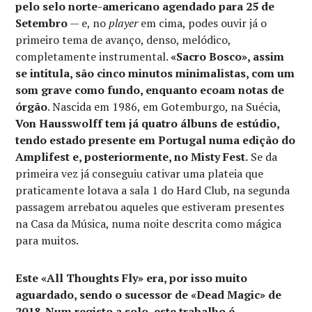
pelo selo norte-americano agendado para 25 de
Setembro
— e, no
player
em cima, podes ouvir já o
primeiro tema de avanço, denso, melódico,
completamente instrumental.
«Sacro Bosco», assim
se intitula, são cinco minutos minimalistas, com um
som grave como fundo, enquanto ecoam notas de
órgão
. Nascida em 1986, em Gotemburgo, na Suécia,
Von Hausswolff tem já quatro álbuns de estúdio,
tendo estado presente em Portugal numa edição do
Amplifest e, posteriormente, no Misty Fest.
Se da
primeira vez já conseguiu cativar uma plateia que
praticamente lotava a sala 1 do Hard Club, na segunda
passagem arrebatou aqueles que estiveram presentes
na Casa da Música, numa noite descrita como mágica
para muitos.
Este «All Thoughts Fly» era, por isso muito
aguardado, sendo o sucessor de «Dead Magic» de
2018. Num registo a solo, este trabalho é