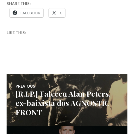
SHARE THIS:
FACEBOOK
X
LIKE THIS:
Navegação
PREVIOUS
[R.I.P.] Faleceu Alan Peters,
Previous
de
post:
ex-baixista dos AGNOSTIC
FRONT
artigos