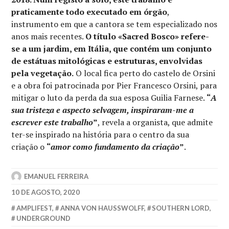
praticamente todo executado em órgão
,
instrumento em que a cantora se tem especializado nos
anos mais recentes.
O título «Sacred Bosco» refere-
se a um jardim, em Itália, que contém um conjunto
de estátuas mitológicas e estruturas, envolvidas
pela vegetação.
O local fica perto do castelo de Orsini
e a obra foi patrocinada por Pier Francesco Orsini, para
mitigar o luto da perda da sua esposa Guilia Farnese.
“
A
sua tristeza e aspecto selvagem, inspiraram-me a
escrever este trabalho
”
, revela a organista, que admite
ter-se inspirado na história para o centro da sua
criação o
“
amor como fundamento da criação
”
.
EMANUEL FERREIRA
10 DE AGOSTO, 2020
AMPLIFEST
,
ANNA VON HAUSSWOLFF
,
SOUTHERN LORD
,
UNDERGROUND