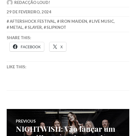
REDACÇÃO LOUD!
29 DE FEVEREIRO, 2024
AFTERSHOCK FESTIVAL
,
IRON MAIDEN
,
LIVE MUSIC
,
METAL
,
SLAYER
,
SLIPKNOT
SHARE THIS:
FACEBOOK
X
LIKE THIS:
Navegação
PREVIOUS
NIGHTWISH: Vão lançar um
Previous
post: