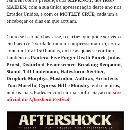
também com a presença dos
SLIPKNOT
, dos
IRON
MAIDEN
, com a sua única apresentação deste ano nos
Estados Unidos, e com os
MÖTLEY CRÜE
, cada um a
encabeçar os dias em que actuam.
Como se isso não bastasse, o cartaz, que pode ser visto
em baixo (e é verdadeiramente impressionante), conta
com um total 130 bandas, entre as quais se contam
também os
Pantera
,
Five Finger Death Punch
,
Judas
Priest
,
Disturbed
,
Evanescence
,
Breaking Benjamin
,
Staind
,
Till Lindemann
,
Halestorm
,
Seether
,
Dropkick Murphys
,
Mastodon
,
Anthrax
,
Architects
,
Tom Morello
,
Cypress Hill
e
Ministry
, entre muitos,
muitos mais. Podes encontrar mais informação no
site
oficial do
Aftershock Festival
.