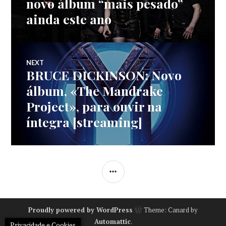
de
novo álbum “mais pesado”
ainda este ano
artigos
NEXT
BRUCE DICKINSON: Novo
Next
post:
álbum, «The Mandrake
Project», para ouvir na
íntegra [streaming]
SIDEBAR
Proudly powered by WordPress
Theme: Canard by
Automattic
.
Privacidade e Cookies