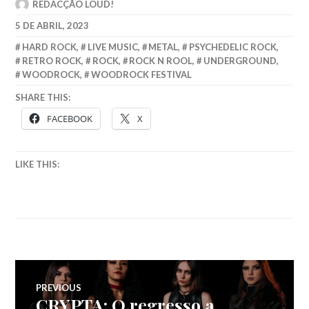
REDACÇÃO LOUD!
5 DE ABRIL, 2023
HARD ROCK
,
LIVE MUSIC
,
METAL
,
PSYCHEDELIC ROCK
,
RETRO ROCK
,
ROCK
,
ROCK N ROOL
,
UNDERGROUND
,
WOODROCK
,
WOODROCK FESTIVAL
SHARE THIS:
FACEBOOK
X
LIKE THIS:
Navegação
PREVIOUS
CRYPTA: O regresso a
Previous