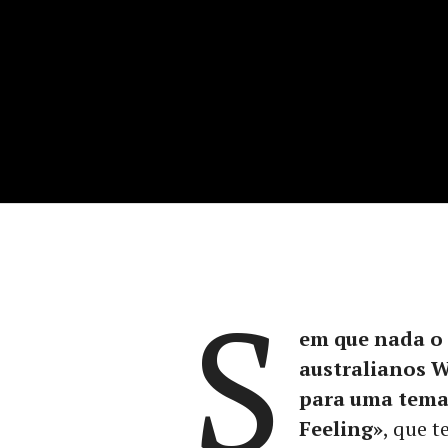
S
em que nada o f
australianos 
para uma tema 
Feeling»
, que 