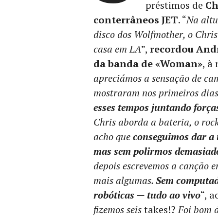
préstimos de
Ch
conterrâneos JET
. “
Na altu
disco dos Wolfmother, o Chri
casa em LA
”,
recordou Andr
da banda de «Woman»
, à
apreciámos a sensação de cam
mostraram nos primeiros dias
esses tempos juntando forç
Chris aborda a bateria, o roc
acho que
conseguimos dar a 
mas sem polirmos demasiado
depois escrevemos a canção 
mais algumas.
Sem computad
robóticas — tudo ao vivo
“, 
fizemos seis
takes!?
Foi bom d