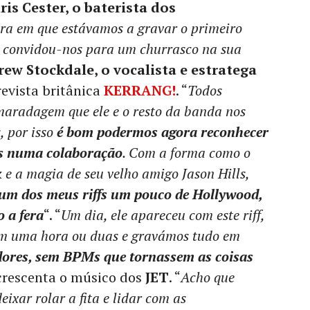
ris Cester, o baterista dos
ra em que estávamos a gravar o primeiro
s convidou-nos para um churrasco na sua
ew Stockdale, o vocalista e estratega
 revista britânica
KERRANG!
. “
Todos
aradagem que ele e o resto da banda nos
, por isso
é bom podermos agora reconhecer
as numa colaboração
. Com a forma como o
k e a magia de seu velho amigo Jason Hills,
um dos meus riffs um pouco de Hollywood,
 a fera
“. “
Um dia, ele apareceu com este riff,
em uma hora ou duas e gravámos tudo em
ores, sem BPMs que tornassem as coisas
acrescenta o músico dos
JET
. “
Acho que
eixar rolar a fita e lidar com as