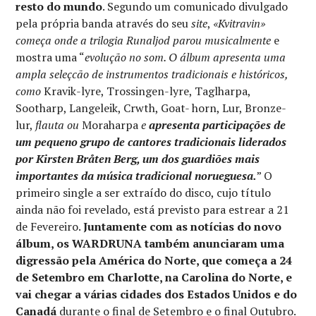
resto do mundo
. Segundo um comunicado divulgado
pela própria banda através do seu
site
,
«Kvitravin»
começa onde a trilogia Runaljod parou musicalmente
e
mostra uma “
evolução no som. O álbum apresenta uma
ampla seleçcão de instrumentos tradicionais e históricos,
como
Kravik-lyre, Trossingen-lyre, Taglharpa,
Sootharp, Langeleik, Crwth, Goat- horn, Lur, Bronze-
lur,
flauta ou
Moraharpa
e
apresenta participações de
um pequeno grupo de cantores tradicionais liderados
por Kirsten Bråten Berg, um dos guardiões mais
importantes da música tradicional norueguesa.
” O
primeiro single a ser extraído do disco, cujo título
ainda não foi revelado, está previsto para estrear a 21
de Fevereiro.
Juntamente com as notícias do novo
álbum, os WARDRUNA também anunciaram uma
digressão pela América do Norte, que começa a 24
de Setembro em Charlotte, na Carolina do Norte, e
vai chegar a várias cidades dos Estados Unidos e do
Canadá
durante o final de Setembro e o final Outubro.