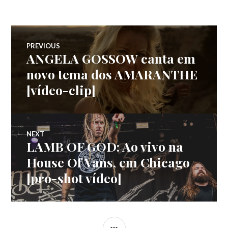
Navegação
PREVIOUS
ANGELA GOSSOW canta em
Previous
de
post:
novo tema dos AMARANTHE
[vídeo-clip]
artigos
NEXT
LAMB OF GOD: Ao vivo na
Next
post:
House Of Vans, em Chicago
[pro-shot vídeo]
SIDEBAR