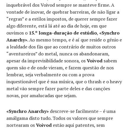
inquebrável dos Voivod sempre se manteve firme. A
vontade de inovar, de quebrar barreiras, de não ligar a
“regras” e a estilos impostos, de querer sempre fazer
algo diferente, está lá até ao dia de hoje, em que
ouvimos o
15.º longa-duração de estúdio
,
«Synchro
Anarchy»
. Ao mesmo tempo, e é aí que reside o génio e
a lealdade dos fãs que ao contrário de muitos outros
“aventureiros” do metal, nunca os abandonaram,
apesar da imprevisibilidade sonora, os
Voivod
sabem
quem são e de onde vieram, e fazem questão de nos
lembrar, seja verbalmente ou com a prova
inquestionável que é sua música, que o thrash e o heavy
metal vão sempre fazer parte deles e das canções
novas, por amalucadas que sejam.
«Synchro Anarchy»
descreve-se facilmente – é uma
amálgama disto tudo. Todos os valores que sempre
nortearam os
Voivod
estão aqui patentes, sem