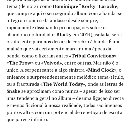
tema (de notar como
Dominique “Rocky” Laroche
,
que cumpre aqui o seu segundo álbum com a banda, se
integrou como se lá andasse desde sempre,
rapidamente dissipando preocupações sobre o
abandono do fundador
Blacky
em
2014
), isolada, seria
o suficiente para nos deixar de cérebro à banda. É um
malhão que vai certamente marcar uma época da
banda, como o fizeram antes
«Tribal Convictions»
,
«The Prow»
ou
«Voivod»
, entre outras. Mas não é o
único. A serpenteante a algo sinistra
«Mind Clock»
, o
enleante e surpreendentemente melódico tema-título,
ou a fracturada
«The World Today»
, onde as letras de
Snake
se aproximam como nunca – apesar de isso ser
uma tendência geral no álbum – de uma ligação directa
e menos ficcional à nossa realidade, todas são imensos
pontos altos com um potencial de repetição de escuta
que parece infinito.