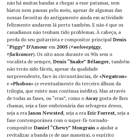
não há muitas bandas a chegar a esse patamar, sem
hiatos nem pausas pelo meio, apesar de algumas das
nossas favoritas do antigamente ainda em actividade
felizmente andarem lá perto também. E não é que os
canadianos não tenham tido problemas. À cabeça, a
perda do seu guitarrista e compositor principal
Denis
“
Piggy” D’Amour
em
2005
(#
welovepiggy
,
#
fuckcancer
). Os oito anos durante os 90s sem o
vocalista de sempre,
Denis “Snake” Bélanger
, também
não terão sido fáceis, apesar da qualidade
surpreendente, face às circunstâncias, de
«Negatron»
e
«Phobos»
(e eventualmente do terceiro álbum da
trilogia, que existe mas continua inédito). Mas através
de todas as fases, ou “eras”, como o
Away
gosta de lhes
chamar, seja a fase embrionária das selvagens
demos
,
seja a era
Jason Newsted
, seja a era
Eric Forrest
, seja a
fase contemporânea com o super-fã-tornado-
compositor
Daniel “Chewy” Mongrain
a ajudar a
revitalizar a banda (e de que maneira), o espírito