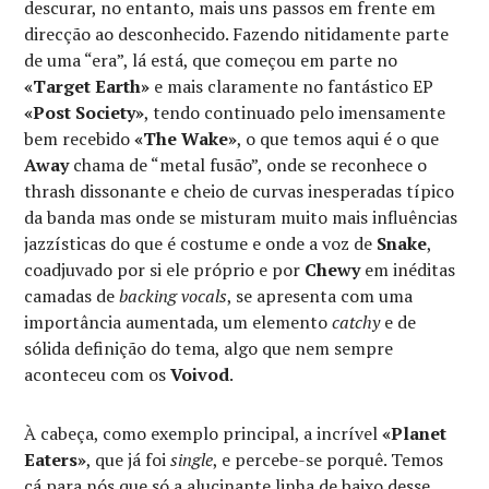
descurar, no entanto, mais uns passos em frente em
direcção ao desconhecido. Fazendo nitidamente parte
de uma “era”, lá está, que começou em parte no
«Target Earth»
e mais claramente no fantástico EP
«Post Society»
, tendo continuado pelo imensamente
bem recebido
«The Wake»
, o que temos aqui é o que
Away
chama de “metal fusão”, onde se reconhece o
thrash dissonante e cheio de curvas inesperadas típico
da banda mas onde se misturam muito mais influências
jazzísticas do que é costume e onde a voz de
Snake
,
coadjuvado por si ele próprio e por
Chewy
em inéditas
camadas de
backing vocals
, se apresenta com uma
importância aumentada, um elemento
catchy
e de
sólida definição do tema, algo que nem sempre
aconteceu com os
Voivod
.
À cabeça, como exemplo principal, a incrível
«Planet
Eaters»
, que já foi
single
, e percebe-se porquê. Temos
cá para nós que só a alucinante linha de baixo desse