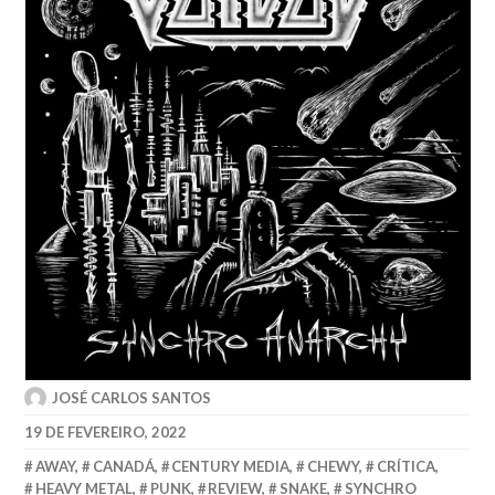
JOSÉ CARLOS SANTOS
19 DE FEVEREIRO, 2022
AWAY
,
CANADÁ
,
CENTURY MEDIA
,
CHEWY
,
CRÍTICA
,
HEAVY METAL
,
PUNK
,
REVIEW
,
SNAKE
,
SYNCHRO