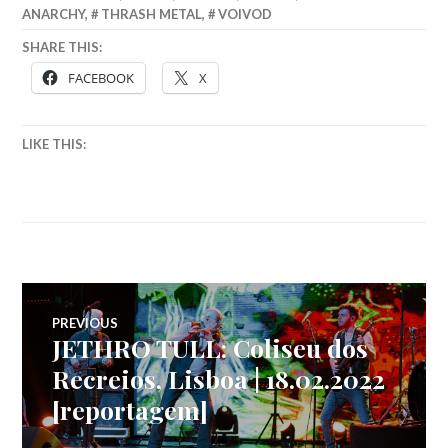
ANARCHY
,
THRASH METAL
,
VOIVOD
SHARE THIS:
FACEBOOK
X
LIKE THIS:
Navegação
PREVIOUS
JETHRO TULL: Coliseu dos
Previous
de
post:
Recreios, Lisboa | 18.02.2022
[reportagem]
artigos