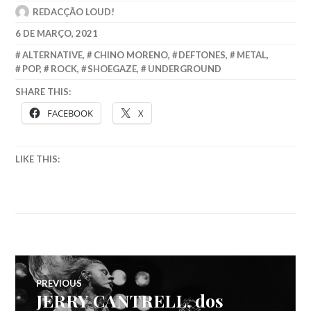
REDACÇÃO LOUD!
6 DE MARÇO, 2021
ALTERNATIVE
,
CHINO MORENO
,
DEFTONES
,
METAL
,
POP
,
ROCK
,
SHOEGAZE
,
UNDERGROUND
SHARE THIS:
FACEBOOK
X
LIKE THIS:
Navegação
PREVIOUS
JERRY CANTRELL, dos
Previous