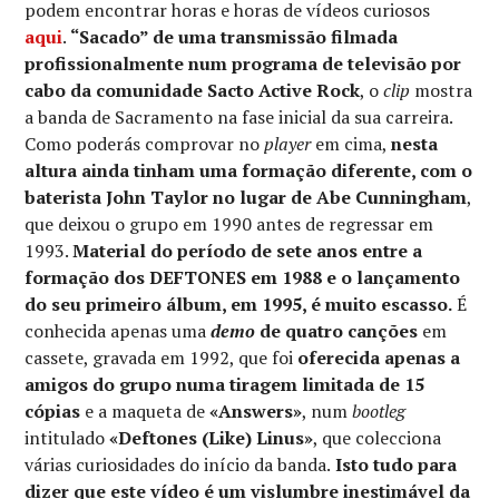
podem encontrar horas e horas de vídeos curiosos
aqui
.
“Sacado” de uma transmissão filmada
profissionalmente num programa de televisão por
cabo da comunidade Sacto Active Rock
, o
clip
mostra
a banda de Sacramento na fase inicial da sua carreira.
Como poderás comprovar no
player
em cima,
nesta
altura ainda tinham uma formação diferente, com o
baterista John Taylor no lugar de Abe Cunningham
,
que deixou o grupo em 1990 antes de regressar em
1993.
Material do período de sete anos entre a
formação dos DEFTONES em 1988 e o lançamento
do seu primeiro álbum, em 1995, é muito escasso.
É
conhecida apenas uma
demo
de quatro canções
em
cassete, gravada em 1992, que foi
oferecida apenas a
amigos do grupo numa tiragem limitada de 15
cópias
e a maqueta de
«Answers»
, num
bootleg
intitulado
«Deftones (Like) Linus»
, que colecciona
várias curiosidades do início da banda.
Isto tudo para
dizer que este vídeo é um vislumbre inestimável da