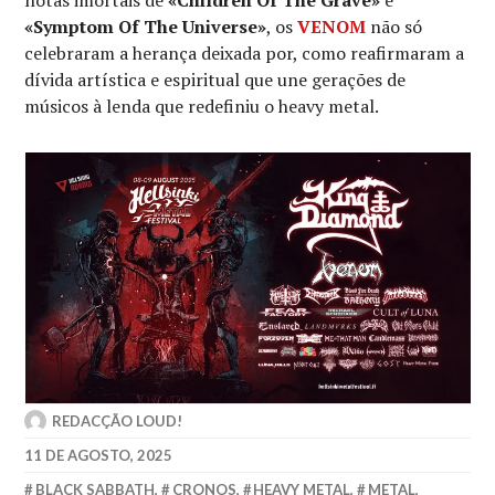
notas imortais de
«Children Of The Grave»
e
«Symptom Of The Universe»
, os
VENOM
não só
celebraram a herança deixada por, como reafirmaram a
dívida artística e espiritual que une gerações de
músicos à lenda que redefiniu o heavy metal.
REDACÇÃO LOUD!
11 DE AGOSTO, 2025
BLACK SABBATH
,
CRONOS
,
HEAVY METAL
,
METAL
,