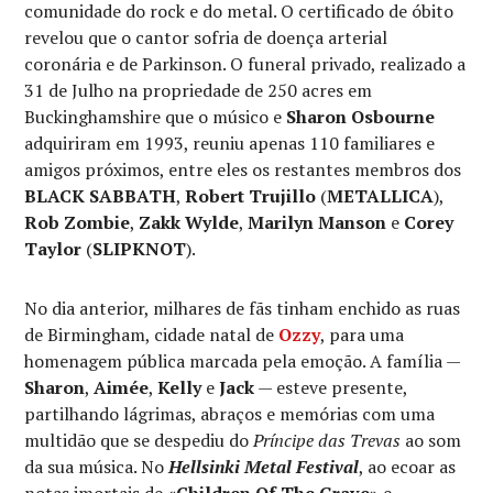
comunidade do rock e do metal. O certificado de óbito
revelou que o cantor sofria de doença arterial
coronária e de Parkinson. O funeral privado, realizado a
31 de Julho na propriedade de 250 acres em
Buckinghamshire que o músico e
Sharon Osbourne
adquiriram em 1993, reuniu apenas 110 familiares e
amigos próximos, entre eles os restantes membros dos
BLACK SABBATH
,
Robert Trujillo
(
METALLICA
),
Rob Zombie
,
Zakk Wylde
,
Marilyn Manson
e
Corey
Taylor
(
SLIPKNOT
).
No dia anterior, milhares de fãs tinham enchido as ruas
de Birmingham, cidade natal de
Ozzy
, para uma
homenagem pública marcada pela emoção. A família —
Sharon
,
Aimée
,
Kelly
e
Jack
— esteve presente,
partilhando lágrimas, abraços e memórias com uma
multidão que se despediu do
Príncipe das Trevas
ao som
da sua música. No
Hellsinki Metal Festival
, ao ecoar as