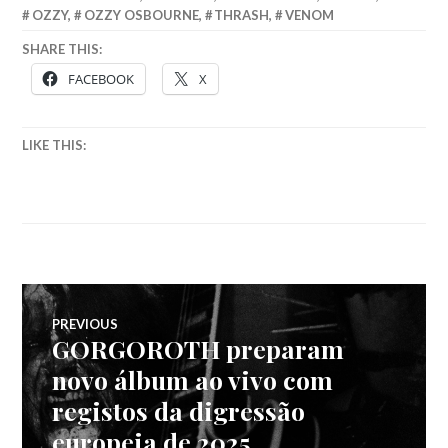
OZZY
,
OZZY OSBOURNE
,
THRASH
,
VENOM
SHARE THIS:
FACEBOOK
X
LIKE THIS:
Navegação
PREVIOUS
GORGOROTH preparam
Previous
de
post:
novo álbum ao vivo com
registos da digressão
artigos
europeia de 2025