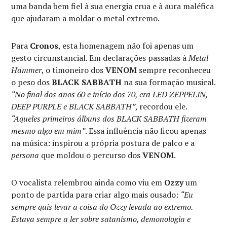
uma banda bem fiel à sua energia crua e à aura maléfica
que ajudaram a moldar o metal extremo.
Para
Cronos
, esta homenagem não foi apenas um
gesto circunstancial. Em declarações passadas à
Metal
Hammer
, o timoneiro dos
VENOM
sempre reconheceu
o peso dos
BLACK SABBATH
na sua formação musical.
“No final dos anos 60 e início dos 70, era LED ZEPPELIN,
DEEP PURPLE e BLACK SABBATH”
, recordou ele.
“Aqueles primeiros álbuns dos BLACK SABBATH fizeram
mesmo algo em mim”
. Essa influência não ficou apenas
na música: inspirou a própria postura de palco e a
persona
que moldou o percurso dos
VENOM
.
O vocalista relembrou ainda como viu em
Ozzy
um
ponto de partida para criar algo mais ousado:
“Eu
sempre quis levar a coisa do Ozzy levada ao extremo.
Estava sempre a ler sobre satanismo, demonologia e