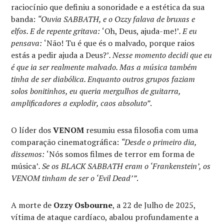
raciocínio que definiu a sonoridade e a estética da sua
banda:
“Ouvia SABBATH, e o Ozzy falava de bruxas e
elfos. E de repente gritava:
‘Oh, Deus, ajuda-me!’
. E eu
pensava:
‘Não! Tu é que és o malvado, porque raios
estás a pedir ajuda a Deus?’
. Nesse momento decidi que eu
é que ia ser realmente malvado. Mas a música também
tinha de ser diabólica. Enquanto outros grupos faziam
solos bonitinhos, eu queria mergulhos de guitarra,
amplificadores a explodir, caos absoluto”
.
O líder dos
VENOM
resumiu essa filosofia com uma
comparação cinematográfica:
“Desde o primeiro dia,
dissemos:
‘Nós somos filmes de terror em forma de
música’
. Se os BLACK SABBATH eram o ‘Frankenstein’, os
VENOM tinham de ser o ‘Evil Dead’”
.
A morte de
Ozzy Osbourne
, a 22 de Julho de 2025,
vítima de ataque cardíaco, abalou profundamente a