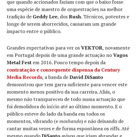
que quando accionados faziam com que o baixo fosse
uma espécie de maestro de orquestrações na melhor
tradição de
Geddy Lee
, dos
Rush
. Técnicos, potentes e
longe de serem aborrecidos, causaram um grande
impacto entre o público.
Grandes expectativas para ver os
VEKTOR
, novamente
em Portugal depois de uma grande actuação no
Vagos
Metal Fest
em 2016. Pouco tempo depois da
contratação e consequente dispensa da
Century
Media Records
, a banda de
David DiSanto
demonstrou que tem garra suficiente para vencer este
momento menos positivo da sua carreira. Aliás, o
mesmo não transpareceu de todo numa actuação que
foi demolidora do início até ao último momento. E o
público esteve do lado da banda em todos os
momentos, vibrando (e
moshando
) e não deixando de
cantar muitas vezes e de forma espontânea os riffs. Até
mesmo quando
DiSanto
avisou que iriam abrandar e