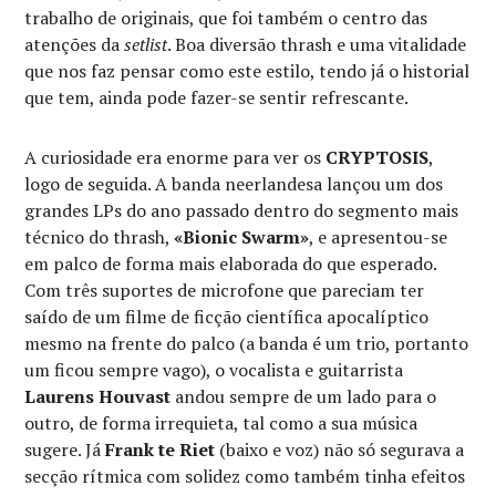
trabalho de originais, que foi também o centro das
atenções da
setlist
. Boa diversão thrash e uma vitalidade
que nos faz pensar como este estilo, tendo já o historial
que tem, ainda pode fazer-se sentir refrescante.
A curiosidade era enorme para ver os
CRYPTOSIS
,
logo de seguida. A banda neerlandesa lançou um dos
grandes LPs do ano passado dentro do segmento mais
técnico do thrash,
«Bionic Swarm»
, e apresentou-se
em palco de forma mais elaborada do que esperado.
Com três suportes de microfone que pareciam ter
saído de um filme de ficção científica apocalíptico
mesmo na frente do palco (a banda é um trio, portanto
um ficou sempre vago), o vocalista e guitarrista
Laurens Houvast
andou sempre de um lado para o
outro, de forma irrequieta, tal como a sua música
sugere. Já
Frank te Riet
(baixo e voz) não só segurava a
secção rítmica com solidez como também tinha efeitos