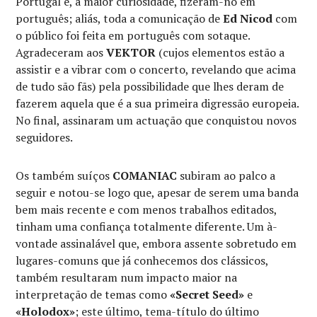
Portugal e, a maior curiosidade, fizeram-no em
português; aliás, toda a comunicação de
Ed Nicod
com
o público foi feita em português com sotaque.
Agradeceram aos
VEKTOR
(cujos elementos estão a
assistir e a vibrar com o concerto, revelando que acima
de tudo são fãs) pela possibilidade que lhes deram de
fazerem aquela que é a sua primeira digressão europeia.
No final, assinaram um actuação que conquistou novos
seguidores.
Os também suíços
COMANIAC
subiram ao palco a
seguir e notou-se logo que, apesar de serem uma banda
bem mais recente e com menos trabalhos editados,
tinham uma confiança totalmente diferente. Um à-
vontade assinalável que, embora assente sobretudo em
lugares-comuns que já conhecemos dos clássicos,
também resultaram num impacto maior na
interpretação de temas como
«Secret Seed»
e
«Holodox»
; este último, tema-título do último