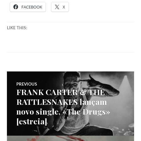
FACEBOOK
X
LIKE THIS:
Navegação
PREVIOUS
FRANK CARTER & THE
Previous
de
post:
RATTLESNAKES lançam
novo single, «The Drugs»
artigos
[estreia]