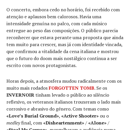
O concerto, embora cedo no horário, foi recebido com
atenção e aplausos bem calorosos. Havia uma
intensidade genuína no palco, com cada músico
entregue ao peso das composições. O público parecia
reconhecer que estava perante uma proposta que ainda
tem muito para crescer, mas já com identidade vincada,
que confirmou a vitalidade da cena italiana e mostrou
que o futuro do doom mais nostálgico continua a ser
escrito com novos protagonistas.
Horas depois, a atmosfera mudou radicalmente com os
muito mais rodados
FORGOTTEN TOMB
. Se os
INVERNOIR
tinham levado o público ao silêncio
reflexivo, os veteranos italianos trouxeram o lado mais
corrosivo e abrasivo do género. Com temas como
«Love’s Burial Ground»
,
«Active Shooter»
ou o
medley
final, com
«Disheartenment»
/
«Alone»
/
«Steal My Corpse»
, mergulharam a audiência numa