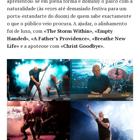
apresentou-se em plena forma e dominiy o palco com a
naturalidade (às vezes até demasiado festiva para um
porta-estandarte do doom) de quem sabe exactamente
o que o público veio procura. A ajudar, o alinhamento
foi de luxo, com
«The Storm Within»
,
«Empty
Handed»
,
«A Father’s Providence»
,
«Breathe New
Life»
e a apoteose com
«Christ Goodbye»
.